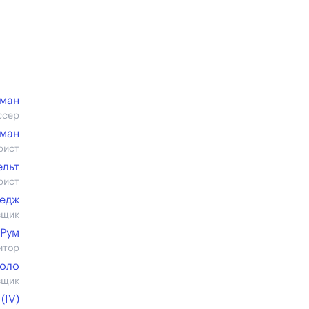
фман
ссер
фман
рист
ельт
рист
ледж
вщик
 Рум
итор
Поло
вщик
(IV)