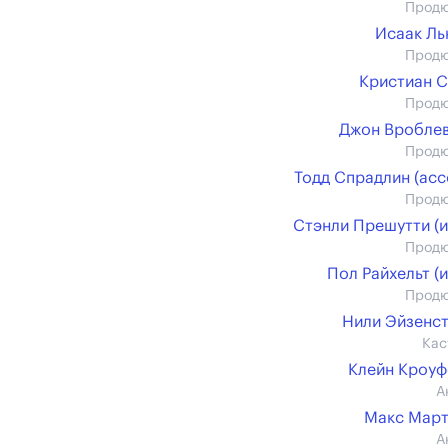
Прод
Исаак Л
Прод
Кристиан 
Прод
Джон Вробле
Прод
Тодд Спрадлин (асс
Прод
Стэнли Прешутти (и
Прод
Пол Райхельт (и
Прод
Нили Эйзенс
Кас
Клейн Кроу
А
Макс Март
А