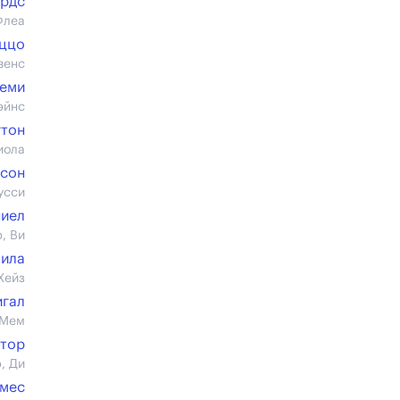
ардс
Флеа
оццо
венс
беми
эйнс
гтон
иола
нсон
усси
ниел
, Ви
пила
Хейз
игал
 Мем
ктор
, Ди
омес