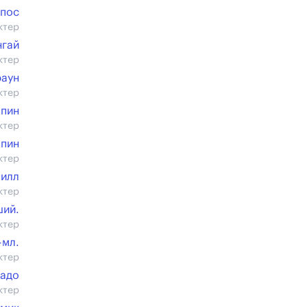
мпос
ктер
нгай
ктер
раун
ктер
лпин
ктер
лпин
ктер
Хилл
ктер
ший.
ктер
-мл.
ктер
надо
ктер