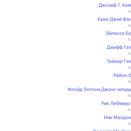
Джозеф Т. Ка
А
Крис Джей Фа
А
Эйлисса Б
А
Джефф Га
А
Тайлер Гэ
А
Район 
А
Флойд Энтони Джонс-млад
А
Рик ЛеФевур
А
Ник Малдо
А