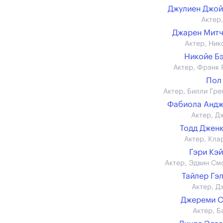
Джулиен Джо
Актер,
Джарен Мит
Актер, Ник
Никойе Б
Актер, Фрэнк 
Пол
Актер, Билли Гре
Фабиола Андж
Актер, Д
Тодд Джен
Актер, Кла
Гэри Кэ
Актер, Эдвин См
Тайлер Гэ
Актер, Д
Джереми С
Актер, Б