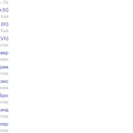
, Оз
(II)
 Кай
III)
 Кай
VII)
ктер
овер
леди
Крим
ктер
зес
анка
Бро
ктер
ланд
ктер
тлер
ктер