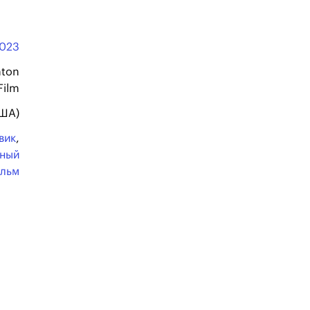
023
ton
Film
США)
вик
,
ьный
льм