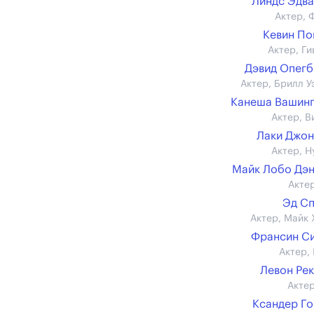
Линдс Эдв
Актер, 
Кевин П
Актер, Ги
Дэвид Опег
Актер, Брилл У
Канеша Вашин
Актер, В
Лаки Джо
Актер, Н
Майк Лобо Дэ
Актер
Эд С
Актер, Майк 
Франсин С
Актер,
Левон Ре
Актер
Ксандер Г