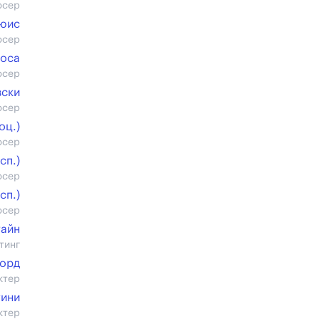
юсер
ьюис
юсер
Соса
юсер
вски
юсер
оц.)
юсер
cп.)
юсер
cп.)
юсер
тайн
тинг
форд
ктер
ини
ктер