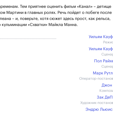
временам. Тем приятнее оценить фильм «Канал» – детище
м Мартини в главных ролях. Речь пойдет о побеге после
ана – и, поверьте, хотя сюжет здесь прост, как рельса,
о кульминации «Схватки» Майкла Манна.
Уильям Кау
Режи
Уильям Кау
Сцена
Пол Райх
Сцена
Марк Рут
Оператор-постано
Джон
Композ
Зак Де
Художник-постано
Эндрю Льюис 