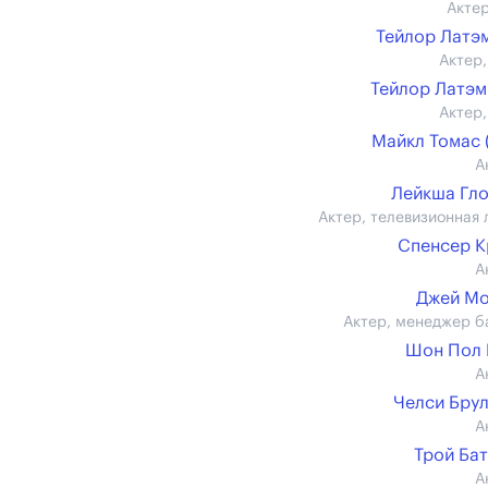
Актер
Тейлор Латэм 
Актер,
Тейлор Латэм (
Актер,
Майкл Томас (
А
Лейкша Гл
Актер, телевизионная 
Спенсер 
А
Джей Мо
Актер, менеджер б
Шон Пол 
А
Челси Бру
А
Трой Ба
А