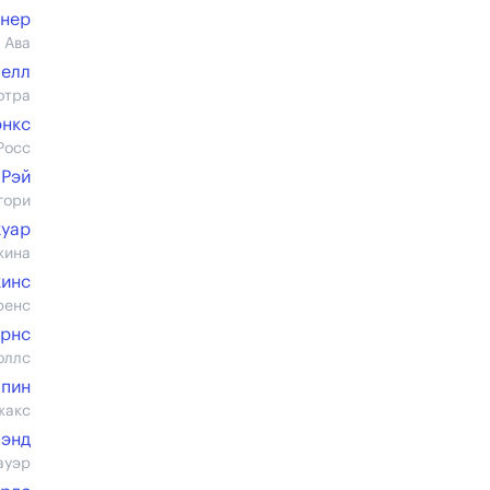
йнер
 Ава
челл
отра
энкс
Росс
 Рэй
гори
уар
жина
кинс
ренс
йрнс
оллс
лпин
жакс
энд
ауэр