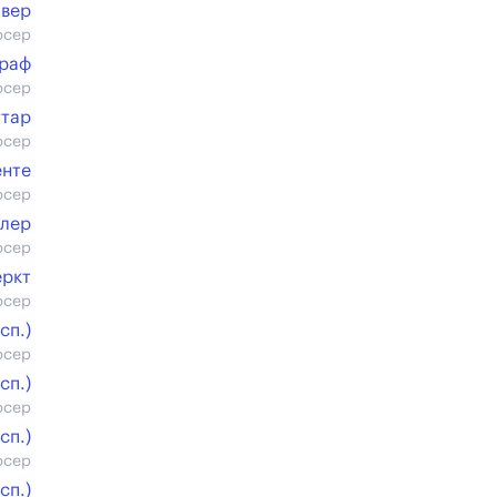
овер
юсер
раф
юсер
ттар
юсер
енте
юсер
ллер
юсер
еркт
юсер
cп.)
юсер
cп.)
юсер
cп.)
юсер
cп.)