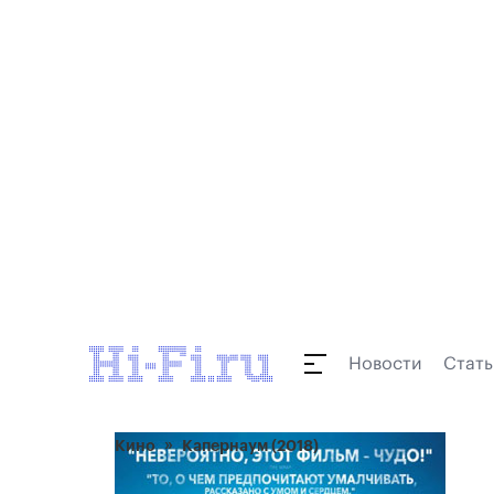
Новости
Стать
Кино
Капернаум (2018)