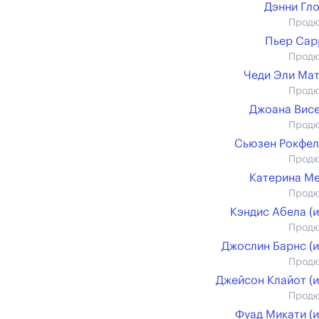
Дэнни Гл
Прод
Пьер Сар
Прод
Чеди Эли Ма
Прод
Джоана Вис
Прод
Сьюзен Рокфе
Прод
Катерина М
Прод
Кэндис Абела (и
Прод
Джослин Барнс (и
Прод
Джейсон Клайот (и
Прод
Фуад Микати (и