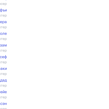
юсер
афъи
ктер
ера
ктер
коле
ктер
Изам
ктер
сеф
ктер
баки
ктер
ддад
ктер
ейе
ктер
ссэн