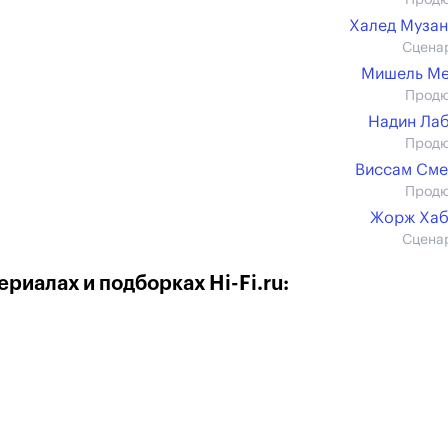
Прод
Халед Муза
Сцена
Мишель Ме
Прод
Надин Ла
Прод
Виссам См
Прод
Жорж Хаб
Сцена
риалах и подборках Hi-Fi.ru: