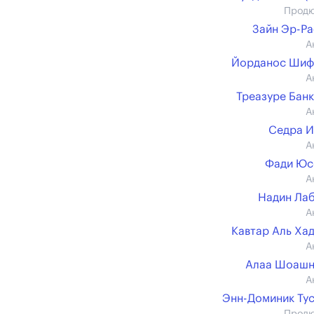
Прод
Зайн Эр-Р
А
Йорданос Шиф
А
Треазуре Бан
А
Седра 
А
Фади Юс
А
Надин Ла
А
Кавтар Аль Ха
А
Алаа Шоашн
А
Энн-Доминик Ту