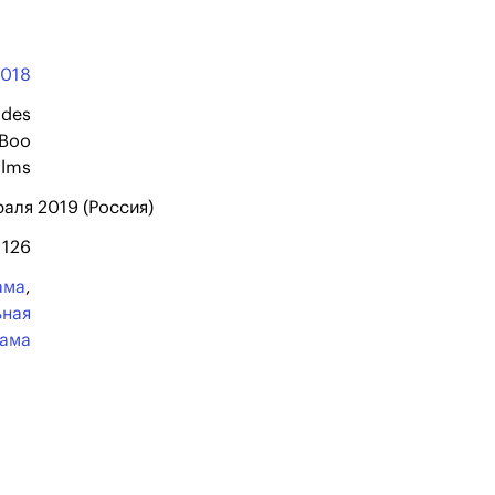
2018
 des
 Boo
ilms
раля 2019 (Россия)
126
ама
,
ьная
ама