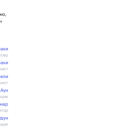
но,
н
баки
ссер
баки
рист
жели
рист
 Аун
вщик
ннар
итор
удун
вщик