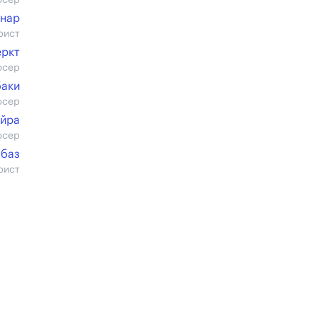
юсер
ннар
рист
ркт
юсер
баки
юсер
ейра
юсер
баз
рист