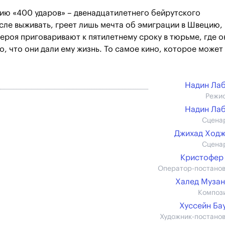
ию «400 ударов» – двенадцатилетнего бейрутского
сле выживать, греет лишь мечта об эмиграции в Швецию, 
Героя приговаривают к пятилетнему сроку в тюрьме, где о
то, что они дали ему жизнь. То самое кино, которое может
Надин Ла
Режи
Надин Ла
Сцена
Джихад Ход
Сцена
Кристофер
Оператор-постано
Халед Муза
Композ
Хуссейн Ба
Художник-постано