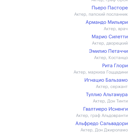
Актер, граф Орси
Пьеро Пасторе
Актер, папский посланник
Армандо Мильяри
Актер, врач
Марио Силетти
Актер, дворецкий
Эмилио Петаччи
Актер, Костанцо
Рита Глори
Актер, маркиза Гоццадини
Игнацио Бальзамо
Актер, сержант
Туллио Альтамура
Актер, Дон Тинти
Гвалтиеро Исненги
Актер, граф Альдовранти
Альфредо Сальвадори
Актер, Дон Джироламо