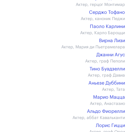
Актер, герцог Монтимар
Серджо Тофано
Актер, каноник Педжи
Паоло Карлини
Актер, Карло Бароцци
Вирна Лизи
Актер, Мария ди Пьетрамелара
Джанни Агус
Актер, граф Пеполи
Тино Буадзелли
Актер, граф Давиа
Аньезе Дуббини
Актер, Тата
Марио Мацца
Актер, Анастазио
Альдо Фиорелли
Актер, аббат Кавальканти
Лорис Гицци