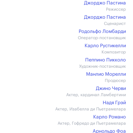
Джорджо Пастина
Режиссер
Джорджо Пастина
Сценарист
Родольфо Ломбарди
Оператор-постановщик
Карло Рустикелли
Композитор
Пеппино Пикколо
Художник-постановщик
Манлио Морелли
Продюсер
Джино Черви
Актер, кардинал Ламбертини
Надя Грэй
Актер, Изабелла ди Пьетрамелара
Карло Романо
Актер, Гофредо ди Пьетрамелара
Арнольдо Фоа