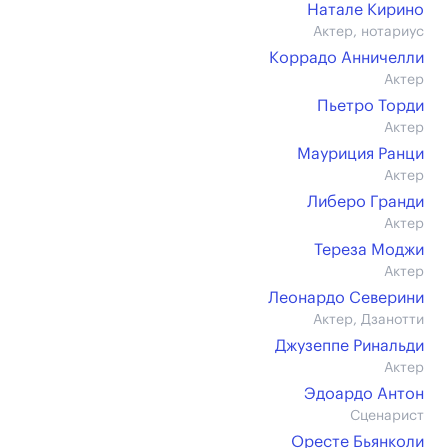
Натале Кирино
Актер, нотариус
Коррадо Анничелли
Актер
Пьетро Торди
Актер
Мауриция Ранци
Актер
Либеро Гранди
Актер
Тереза Моджи
Актер
Леонардо Северини
Актер, Дзанотти
Джузеппе Ринальди
Актер
Эдоардо Антон
Сценарист
Оресте Бьянколи