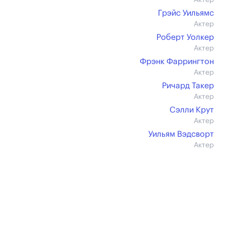
Актер
Грэйс Уильямс
Актер
Роберт Уолкер
Актер
Фрэнк Фаррингтон
Актер
Ричард Такер
Актер
Сэлли Крут
Актер
Уильям Вэдсворт
Актер