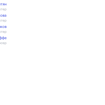
етян
ктер
кова
ктер
иков
ктер
оффе
юсер