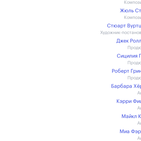
Композ
Жюль Ст
Композ
Стюарт Вурт
Художник-постано
Джек Рол
Прод
Сицилия 
Прод
Роберт Гри
Прод
Барбара Хё
А
Кэрри Фи
А
Майкл 
А
Миа Фэр
А