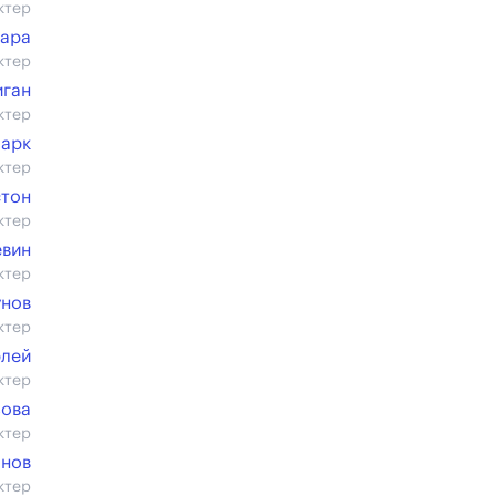
ктер
иара
ктер
иган
ктер
ларк
ктер
стон
ктер
евин
ктер
унов
ктер
рлей
ктер
зова
ктер
анов
ктер