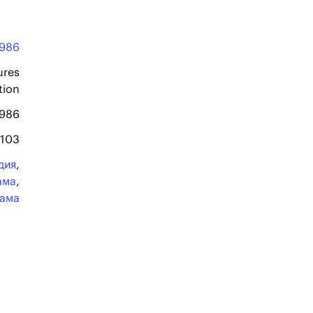
1986
ures
tion
1986
103
дия
,
ама
,
ама