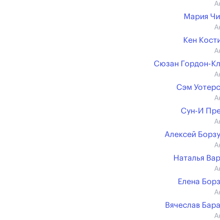
А
Мария Ч
А
Кен Кост
А
Сюзан Гордон-К
А
Сэм Уотер
А
Сун-И Пр
А
Алексей Борз
А
Наталья Ва
А
Елена Бор
А
Вячеслав Бар
А