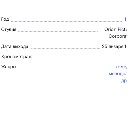
Год
Студия
Orion Pict
Corpora
Дата выхода
25 января 
Хронометраж
Жанры
коме
мелодр
др