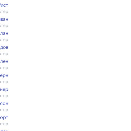
Уист
ктер
ван
ктер
олан
ктер
юдов
ктер
ллен
ктер
терн
ктер
внер
ктер
исон
ктер
орт
ктер