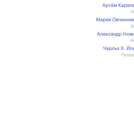
Артём Карап
А
Мария Овчинни
А
Александр Нов
А
Чарльз Х. Й
Прод