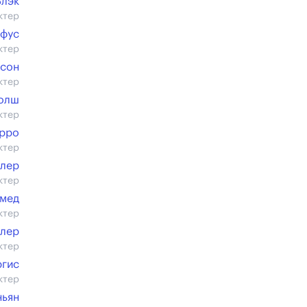
Блэк
ктер
йфус
ктер
нсон
ктер
Уолш
ктер
урро
ктер
илер
ктер
мед
ктер
ллер
ктер
ргис
ктер
ньян