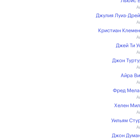
Льюис 
А
Джулия Луиз-Дре
А
Кристиан Клеме
А
Джей Ти 
А
Джон Турт
А
Айра В
А
Фред Мела
А
Хелен Ми
А
Уильям Сту
А
Джон Дума