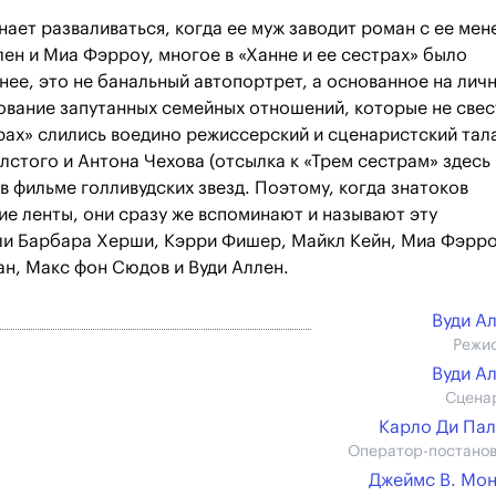
ает разваливаться, когда ее муж заводит роман с ее мен
лен и Миа Фэрроу, многое в «Ханне и ее сестрах» было
енее, это не банальный автопортрет, а основанное на лич
ование запутанных семейных отношений, которые не свес
рах» слились воедино режиссерский и сценаристский тал
олстого и Антона Чехова (отсылка к «Трем сестрам» здесь
в фильме голливудских звезд. Поэтому, когда знатоков
ие ленты, они сразу же вспоминают и называют эту
ли Барбара Херши, Кэрри Фишер, Майкл Кейн, Миа Фэрро
ан, Макс фон Сюдов и Вуди Аллен.
Вуди А
Режи
Вуди А
Сцена
Карло Ди Па
Оператор-постано
Джеймс В. Мо