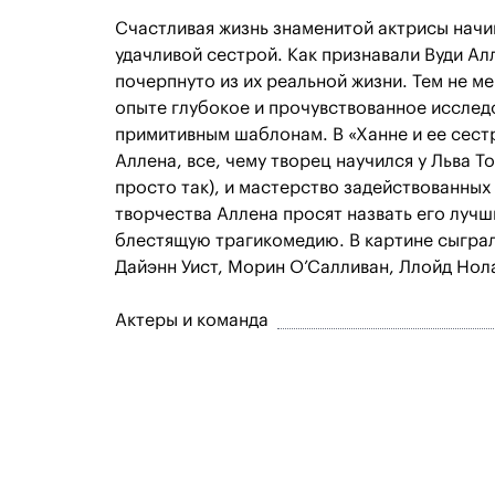
Счастливая жизнь знаменитой актрисы начин
удачливой сестрой. Как признавали Вуди Ал
почерпнуто из их реальной жизни. Тем не м
опыте глубокое и прочувствованное исслед
примитивным шаблонам. В «Ханне и ее сест
Аллена, все, чему творец научился у Льва Т
просто так), и мастерство задействованных 
творчества Аллена просят назвать его лучш
блестящую трагикомедию. В картине сыгра
Дайэнн Уист, Морин О’Салливан, Ллойд Нол
Актеры и команда