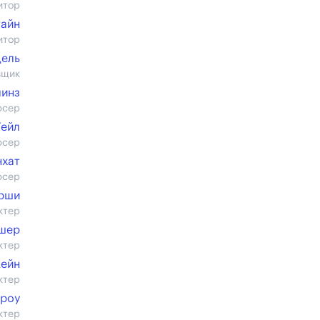
итор
айн
итор
цель
вщик
линз
юсер
Гейл
юсер
нхат
юсер
рши
ктер
шер
ктер
Кейн
ктер
роу
ктер