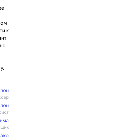
ее
ном
ти к
ант
 не
у,
ллен
ссер
ллен
рист
льма
вщик
нако