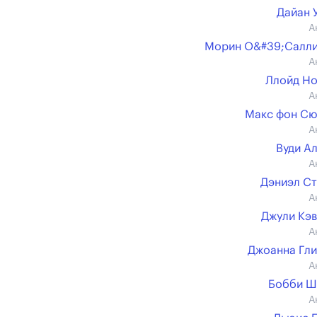
Дайан 
А
Морин О&#39;Салли
А
Ллойд Н
А
Макс фон С
А
Вуди А
А
Дэниэл С
А
Джули Кэ
А
Джоанна Гл
А
Бобби Ш
А