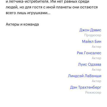
и летчика-истребителя. Им нет равных среди
людей, но для гостя с иной планеты они остаются
всего лишь игрушками…
Актеры и команда
Джон Дэвис
Продюсер
Майкл Бин
Актер
Рик Гонсалес
Актер
Луис Одзава
Актер
Линдсэй ЛаВанши
Актер
Дэн Трахтенберг
Режиссер