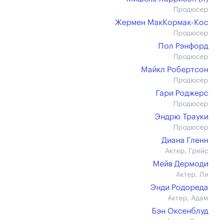
Продюсер
Жермен МакКормак-Кос
Продюсер
Пол Рэнфорд
Продюсер
Майкл Робертсон
Продюсер
Гари Роджерс
Продюсер
Эндрю Трауки
Продюсер
Диана Гленн
Актер, Грейс
Мейв Дермоди
Актер, Ли
Энди Родореда
Актер, Адам
Бэн Оксенблуд