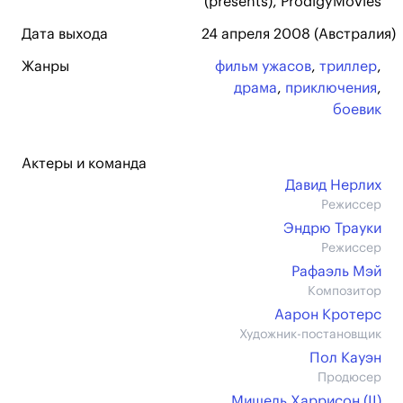
(presents), ProdigyMovies
Дата выхода
24 апреля 2008 (Австралия)
Жанры
фильм ужасов
,
триллер
,
драма
,
приключения
,
боевик
Актеры и команда
Давид Нерлих
Режиссер
Эндрю Трауки
Режиссер
Рафаэль Мэй
Композитор
Аарон Кротерс
Художник-постановщик
Пол Кауэн
Продюсер
Мишель Харрисон (II)