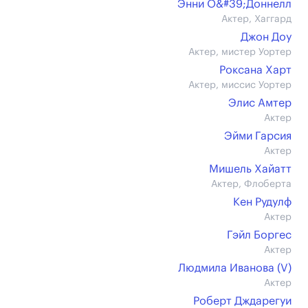
Энни О&#39;Доннелл
Актер, Хаггард
Джон Доу
Актер, мистер Уортер
Роксана Харт
Актер, миссис Уортер
Элис Амтер
Актер
Эйми Гарсия
Актер
Мишель Хайатт
Актер, Флоберта
Кен Рудулф
Актер
Гэйл Боргес
Актер
Людмила Иванова (V)
Актер
Роберт Дждарегуи