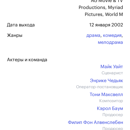
AG Movie & TV
Productions, Myriad
Pictures, World M
Дата выхода
12 января 2002
Жанры
драма
,
комедия
,
мелодрама
Актеры и команда
Майк Уайт
Сценарист
Энрике Чедьяк
Оператор-постановщик
Тони Максвелл
Композитор
Кэрол Баум
Продюсер
Филип Фон Алвенслебен
Продюсер