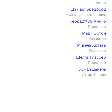
Актер
Дэниэл Брэдфорд
Художник-постановщик
Керк Д&#39;Амико
Продюсер
Марк Ортон
Композитор
Мигель Артета
Режиссер
Шелли Глассер
Продюсер
Зои Дешанель
Актер, Шерил