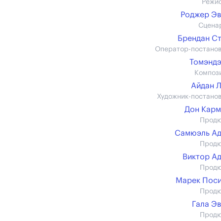
Режи
Роджер Э
Сцена
Брендан С
Оператор-постано
Томэнд
Композ
Айдан 
Художник-постано
Дон Кар
Прод
Самюэль Ад
Прод
Виктор А
Прод
Марек Пос
Прод
Гала Э
Прод