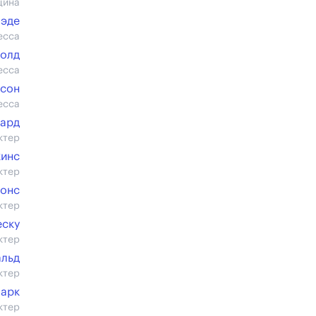
щина
оэде
есса
Голд
есса
ссон
есса
ард
ктер
кинс
ктер
жонс
ктер
еску
ктер
альд
ктер
Марк
ктер