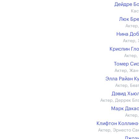
Дейдре Б
Кас
Люк Бр
Актер,
Нина До
Актер, 
Криспин Гл
Актер,
Томер Си
Актер, Жан
Элла Райан К
Актер, Беа
Дэвид Хью
Актер, Деррек Бл
Марк Дака
Актер,
Клифтон Коллинз
Актер, Эрнесто Са
Джоз