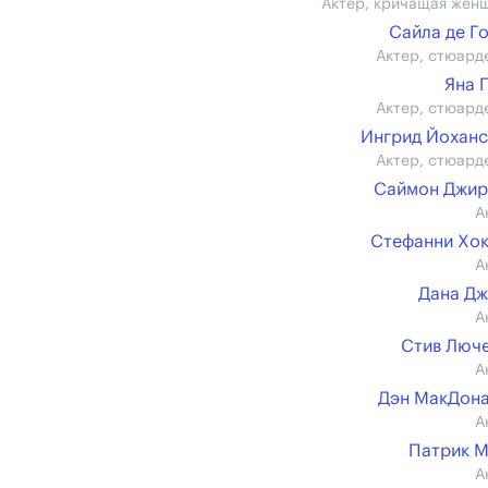
Актер, кричащая жен
Сайла де Г
Актер, стюард
Яна 
Актер, стюард
Ингрид Йохан
Актер, стюард
Саймон Джир
А
Стефанни Хо
А
Дана Д
А
Стив Люч
А
Дэн МакДон
А
Патрик 
А