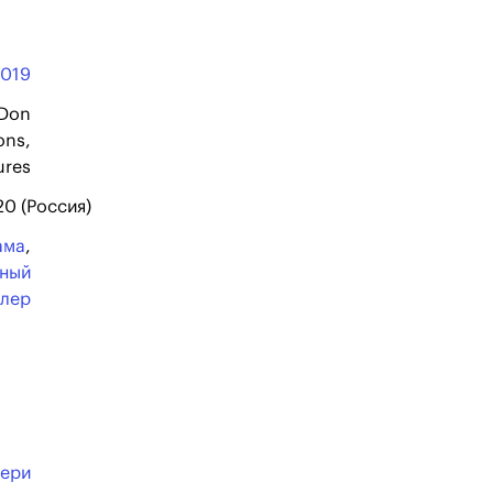
2019
 Don
ons,
ures
20 (Россия)
ама
,
ьный
ллер
вери