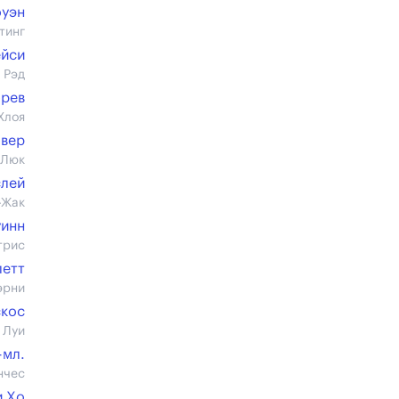
оуэн
тинг
ейси
 Рэд
брев
Хлоя
овер
 Люк
слей
-Жак
уинн
трис
летт
эрни
скос
 Луи
-мл.
нчес
и Хо