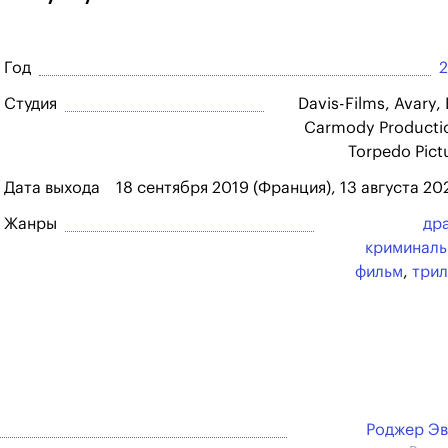
Год
Студия
Davis-Films, Avary,
Carmody Producti
Torpedo Pict
Дата выхода
18 сентября 2019 (Франция), 13 августа 20
Жанры
др
криминал
фильм
,
три
Роджер Э