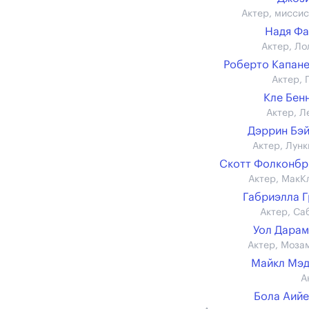
Актер, миссис
Надя Ф
Актер, Ло
Роберто Капан
Актер, 
Кле Бен
Актер, Л
Дэррин Бэ
Актер, Лунк
Скотт Фолконб
Актер, МакК
Габриэлла 
Актер, Са
Уол Дара
Актер, Моза
Майкл Мэд
А
Бола Аий