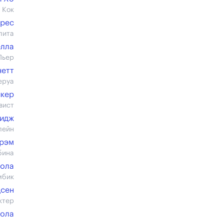
 Кок
арес
лита
елла
Пьер
нетт
еруа
йкер
вист
ридж
лейн
Грэм
бина
мола
мбик
сен
ктер
еола