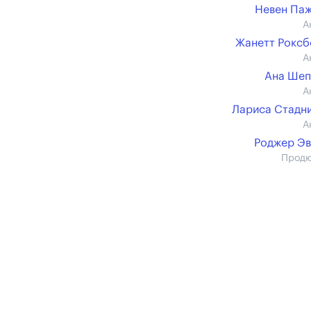
Невен Па
А
Жанетт Рокс
А
Ана Шеп
А
Лариса Стадн
А
Роджер Э
Прод