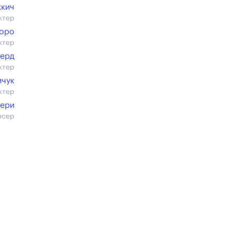
жкич
ктер
боро
ктер
ерд
ктер
ичук
ктер
вери
юсер