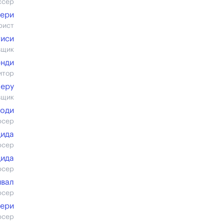
ссер
вери
рист
тиси
вщик
энди
итор
Леру
вщик
моди
юсер
ида
юсер
дида
юсер
ивал
юсер
вери
юсер