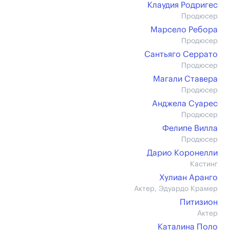
Клаудия Родригес
Продюсер
Марсело Ребора
Продюсер
Сантьяго Серрато
Продюсер
Магали Ставера
Продюсер
Анджела Суарес
Продюсер
Фелипе Вилла
Продюсер
Дарио Коронелли
Кастинг
Хулиан Аранго
Актер, Эдуардо Крамер
Питизион
Актер
Каталина Поло