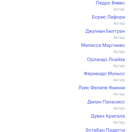
Педро Вивес
Актер
Борис Лафори
Актер
Джулиан Белтран
Актер
Мелисса Мартинес
Актер
Орландо Лоайза
Актер
Фернандо Муньос
Актер
Луис Фелипе Янинни
Актер
Дилан Паласиос
Актер
Дуван Арисала
Актер
Эстебан Подетти