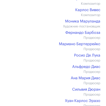
Композитор
Карлос Вивес
Композитор
Моника Маруланда
Художник-постановщик
Фернандо Барбоза
Продюсер
Мариано Бертеррейкс
Продюсер
Росио Де Лука
Продюсер
Альфредо Диас
Продюсер
Ана Мария Диас
Продюсер
Сильвия Дюран
Продюсер
Хуан Карлос Эразо