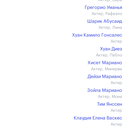
Актер, Сара
Грегорио Уманья
Актер, Рафаэло
Шарик Абусаид
Актер, Лина
Хуан Камило Гонсалес
Актер
Хуан Диез
Актер, Пабло
Хисет Мариано
Актер, Минерва
Дейзи Мариано
Актер
Зойла Мариано
Актер, Мона
Тим Янссен
Актер
Клаудия Елена Васкес
Актер