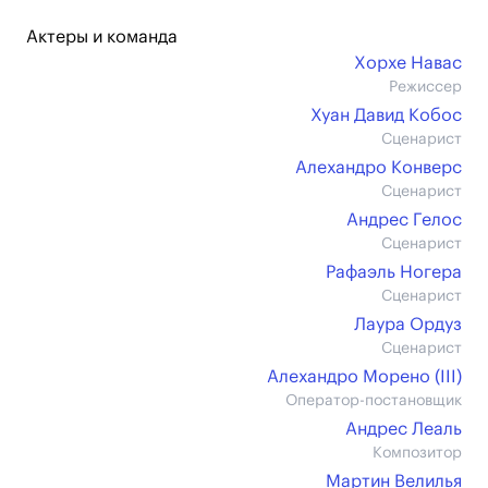
Актеры и команда
Хорхе Навас
Режиссер
Хуан Давид Кобос
Сценарист
Алехандро Конверс
Сценарист
Андрес Гелос
Сценарист
Рафаэль Ногера
Сценарист
Лаура Ордуз
Сценарист
Алехандро Морено (III)
Оператор-постановщик
Андрес Леаль
Композитор
Мартин Велилья