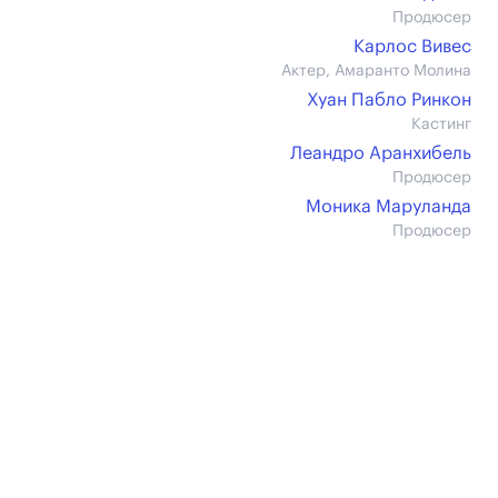
Продюсер
Карлос Вивес
Актер, Амаранто Молина
Хуан Пабло Ринкон
Кастинг
Леандро Аранхибель
Продюсер
Моника Маруланда
Продюсер