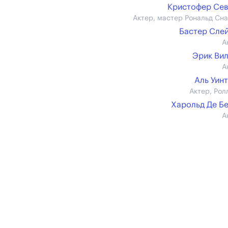
Кристофер Се
Актер, мастер Рональд Сн
Бастер Сле
А
Эрик Ви
А
Аль Уин
Актер, Рол
Харольд Де Б
А