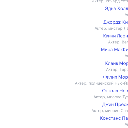
Актер, Ричард Уот
Эдна Хол
А
Джордж Ки
Актер, мистер Л
Куини Лео
Актер, Ве
Мира МакКи
А
Клайв Мо
Актер, Гер
Филип Мор
Актер, полицейский Нью-Й
Оттола Не
Актер, миссис Ту
Джин Прес
Актер, миссис Сн
Констанс П
А