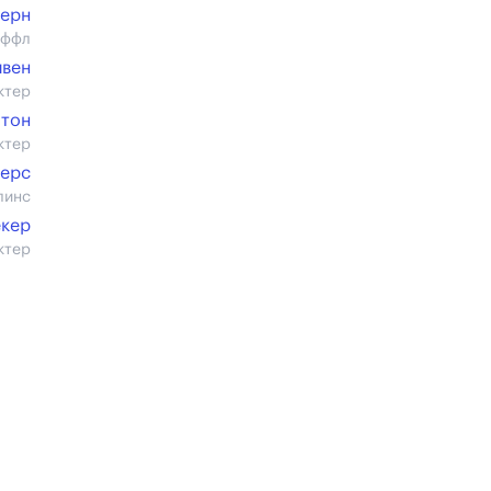
верн
аффл
йвен
ктер
лтон
ктер
терс
линс
екер
ктер