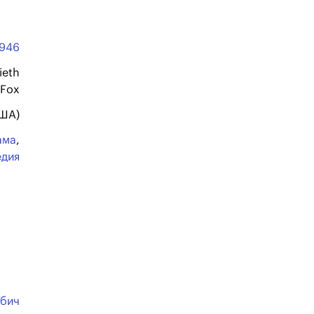
1946
ieth
 Fox
США)
ама
,
едия
бич