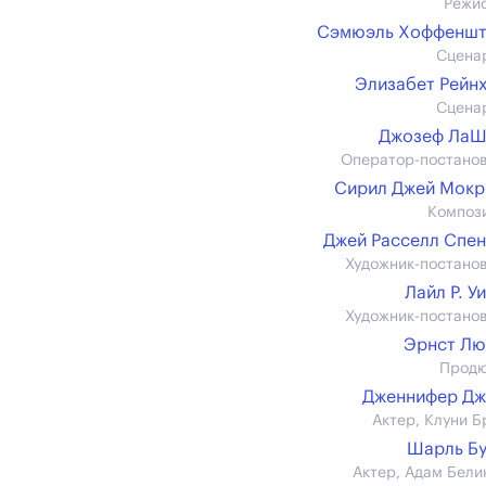
Режи
Сэмюэль Хоффеншт
Сцена
Элизабет Рейн
Сцена
Джозеф ЛаШ
Оператор-постано
Сирил Джей Мокр
Композ
Джей Расселл Спе
Художник-постано
Лайл Р. У
Художник-постано
Эрнст Лю
Прод
Дженнифер Дж
Актер, Клуни Б
Шарль Б
Актер, Адам Бели