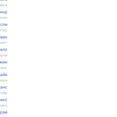
ймса
ннор
лсон
сли
ктер
еван
ритт
селл
Арчи
лмэн
кинс
Дайн
рюен
ванс
ктер
факс
кинс
Грэй