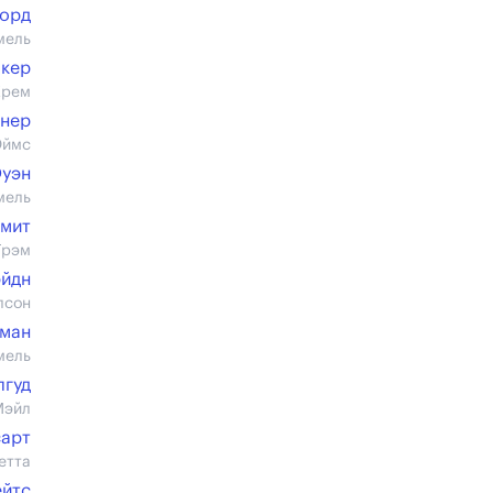
форд
мель
окер
Крем
инер
Эймс
Оуэн
мель
Смит
Грэм
эйдн
лсон
рман
мель
лгуд
Мэйл
сарт
етта
ейтс