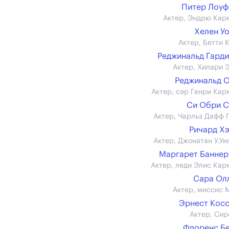
Питер Лоу
Актер, Эндрю Кар
Хелен У
Актер, Бетти 
Реджинальд Гард
Актер, Хилари 
Реджинальд 
Актер, сэр Генри Кар
Си Обри 
Актер, Чарльз Дафф 
Ричард Х
Актер, Джонатан У.Уи
Маргарет Банне
Актер, леди Элис Кар
Сара Ол
Актер, миссис 
Эрнест Кос
Актер, Сир
Флоренс Б