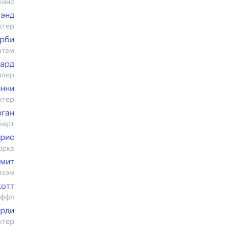
кинс
лэнд
ктер
рби
атам
нард
ллер
нни
ктер
рган
берт
рис
орка
смит
пхэм
котт
аффл
арди
ктер