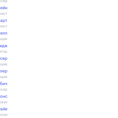
ссер
ейн
рист
харт
рист
елл
вщик
идж
итор
нсер
вщик
илер
вщик
бич
юсер
онс
раун
уайе
нски