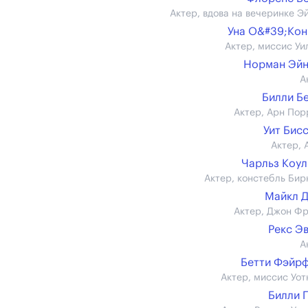
Актер, вдова на вечеринке Э
Уна О&#39;Ко
Актер, миссис Уи
Норман Эйн
А
Билли Б
Актер, Арн Пор
Уит Бис
Актер, 
Чарльз Коу
Актер, констебль Бир
Майкл 
Актер, Джон Ф
Рекс Э
А
Бетти Фэйр
Актер, миссис Уот
Билли 