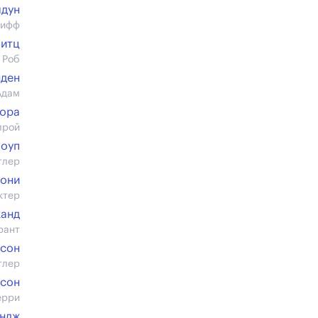
лдун
рифф
итц
 Роб
нден
Адам
Мора
лрой
Хоуп
тлер
тони
ктер
канд
рант
исон
тлер
сон
ерри
эндж