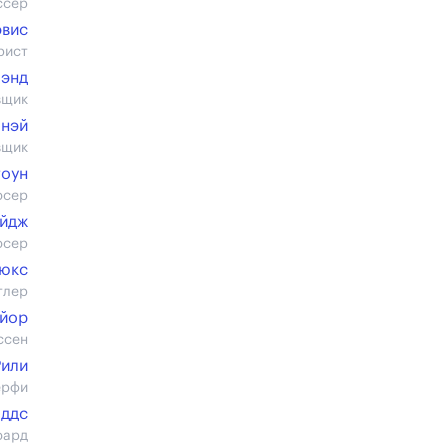
ссер
эвис
рист
лэнд
вщик
онэй
вщик
тоун
юсер
ейдж
юсер
ьюкс
тлер
йор
ссен
Рили
ёрфи
оддс
юард