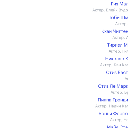
Риз Ма
Актер, Блейк Вуд
Тоби Шм
Актер,
Кхан Читте
Актер, 
Тириел 
Актер, Ги
Николас 
Актер, Кэн Ка
Стив Бас
А
Стив Ле Мар
Актер, Б
Пиппа Грэнд
Актер, Надин Ка
Бонни Фергю
Актер, Ч
Майя Ст