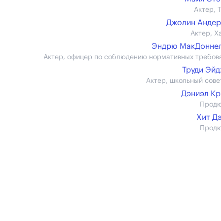
Актер, 
Джолин Анде
Актер, Х
Эндрю МакДоннел 
Актер, офицер по соблюдению нормативных требов
Труди Эй
Актер, школьный сове
Дэниэл К
Прод
Хит Д
Прод