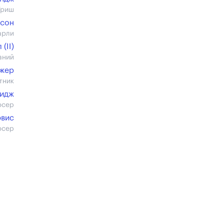
Триш
рсон
арли
(II)
аний
джер
тник
ридж
юсер
эвис
юсер