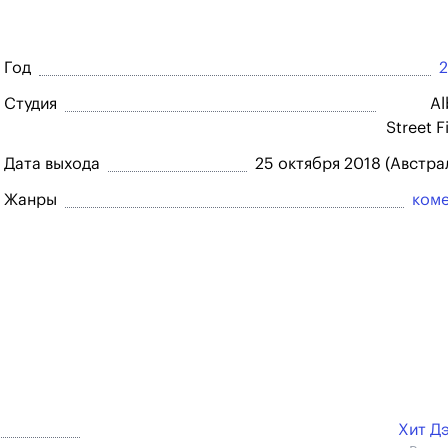
Год
Студия
Al
Street F
Дата выхода
25 октября 2018 (Австра
Жанры
ком
Хит Д