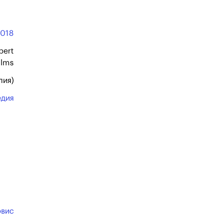
2018
bert
ilms
лия)
едия
эвис