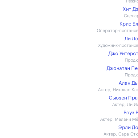
Режи
Хит Д
Сцена
Крис Б
Оператор-постано
Ли Л
Художник-постано
Джо Уитерс
Прод
Джонатан П
Прод
Алан Д
Актер, Николас Ка
Сьюзен Пра
Актер, Ли И
Роуз 
Актер, Мелани М
Эрли Д
Актер, Сара Ст