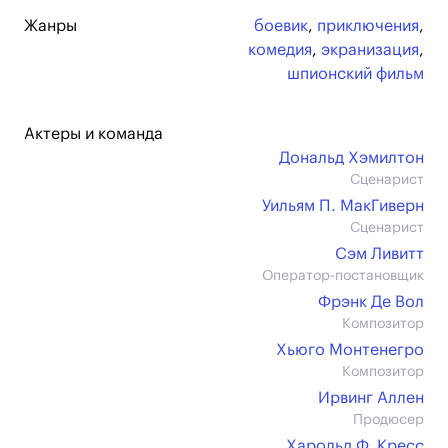
Жанры
боевик
,
приключения
,
комедия
,
экранизация
,
шпионский фильм
Актеры и команда
Дональд Хэмилтон
Сценарист
Уильям П. МакГиверн
Сценарист
Сэм Ливитт
Оператор-постановщик
Фрэнк Де Вол
Композитор
Хьюго Монтенегро
Композитор
Ирвинг Аллен
Продюсер
Харольд Ф. Кресс