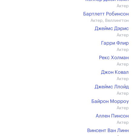
Актер
Бартлетт Робинсон
Актер, Веллингтон
Джеймс Дэрис
Актер
Гарри Флир
Актер
Рекс Холман
Актер
Джон Ковал
Актер
Джеймс Ллойд
Актер
Байрон Морроу
Актер
Аллен Пинсон
Актер
Винсент Ван Линн