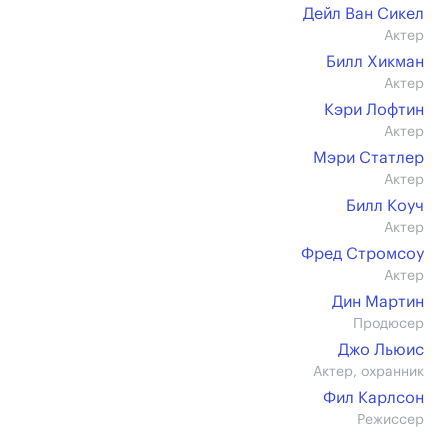
Дейл Ван Сикел
Актер
Билл Хикман
Актер
Кэри Лофтин
Актер
Мэри Статлер
Актер
Билл Коуч
Актер
Фред Стромсоу
Актер
Дин Мартин
Продюсер
Джо Льюис
Актер, охранник
Фил Карлсон
Режиссер