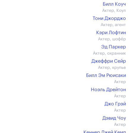
Билл Коуч
Актер, Коул
Тони Джорджо
Актер, агент
Кэри Лофтин
Актер, шофёр
Эд Паркер
Актер, охранник
Джеффри Сейр
Актер, крупье
Билл Эм Рюисаки
Актер
Ноэль Дрейтон
Актер
Джо Грэй
Актер
Дэвид Чоу
Актер
Кеннер Джей Кемп