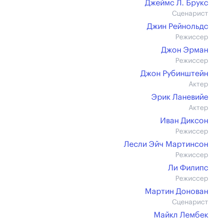
Джеймс Л. Брукс
Сценарист
Джин Рейнольдс
Режиссер
Джон Эрман
Режиссер
Джон Рубинштейн
Актер
Эрик Ланевийе
Актер
Иван Диксон
Режиссер
Лесли Эйч Мартинсон
Режиссер
Ли Филипс
Режиссер
Мартин Донован
Сценарист
Майкл Лембек