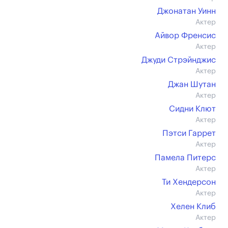
Джонатан Уинн
Актер
Айвор Френсис
Актер
Джуди Стрэйнджис
Актер
Джан Шутан
Актер
Сидни Клют
Актер
Пэтси Гаррет
Актер
Памела Питерс
Актер
Ти Хендерсон
Актер
Хелен Клиб
Актер