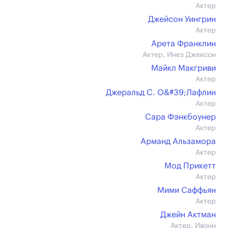
Актер
Джейсон Уингрин
Актер
Арета Франклин
Актер, Инез Джексон
Майкл Макгриви
Актер
Джеральд С. О&#39;Лафлин
Актер
Сара Фэнкбоунер
Актер
Арманд Альзамора
Актер
Мод Прикетт
Актер
Мими Саффьян
Актер
Джейн Актман
Актер, Ивонн