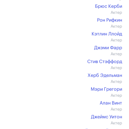
Брюс Керби
Актер
Рон Рифкин
Актер
Кэтлин Ллойд
Актер
Джэми Фарр
Актер
Стив Стэффорд
Актер
Херб Эдельман
Актер
Мэри Грегори
Актер
Алан Винт
Актер
Джеймс Уитон
Актер