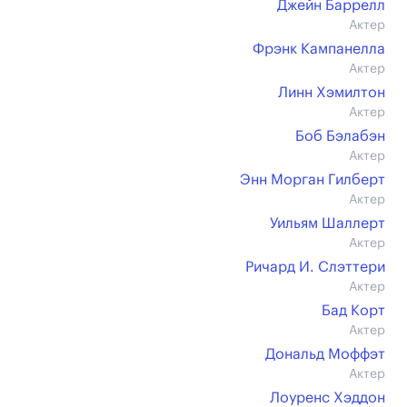
Джейн Баррелл
Актер
Фрэнк Кампанелла
Актер
Линн Хэмилтон
Актер
Боб Бэлабэн
Актер
Энн Морган Гилберт
Актер
Уильям Шаллерт
Актер
Ричард И. Слэттери
Актер
Бад Корт
Актер
Дональд Моффэт
Актер
Лоуренс Хэддон