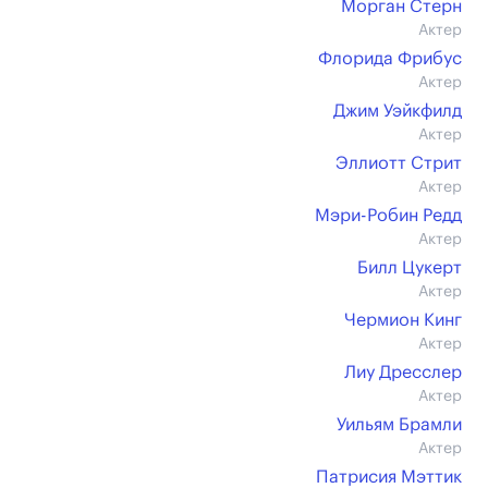
Морган Стерн
Актер
Флорида Фрибус
Актер
Джим Уэйкфилд
Актер
Эллиотт Стрит
Актер
Мэри-Робин Редд
Актер
Билл Цукерт
Актер
Чермион Кинг
Актер
Лиу Дресслер
Актер
Уильям Брамли
Актер
Патрисия Мэттик