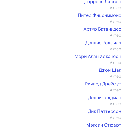
Дэррелл Ларсон
Актер
Питер Фицсиммонс
Актер
Артур Батанидес
Актер
Дэннис Редфилд
Актер
Мэри Алан Хокансон
Актер
Джон Шак
Актер
Ричард Дрейфус
Актер
Дэнни Голдман
Актер
Дик Паттерсон
Актер
Мэксин Стюарт