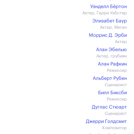
Уэнделл Бёртон
Актер, Гарри Уэбстер
Элизабет Баур
Актер, Меган
Моррис Д. Эрби
Актер
Алан Эбелью
Актер, грубиян
Алан Рафкин
Режиссер
Альберт Рубен
Сценарист
Билл Биксби
Режиссер
Дуглас Стюарт
Сценарист
Джерри Голдсмит
Композитор