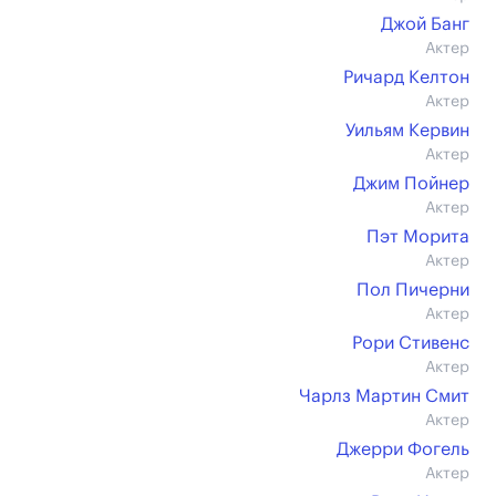
Джой Банг
Актер
Ричард Келтон
Актер
Уильям Кервин
Актер
Джим Пойнер
Актер
Пэт Морита
Актер
Пол Пичерни
Актер
Рори Стивенс
Актер
Чарлз Мартин Смит
Актер
Джерри Фогель
Актер