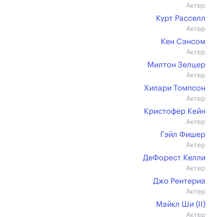
Актер
Курт Расселл
Актер
Кен Сэнсом
Актер
Милтон Зелцер
Актер
Хилари Томпсон
Актер
Кристофер Кейн
Актер
Гэйл Фишер
Актер
ДеФорест Келли
Актер
Джо Рентериа
Актер
Майкл Ши (II)
Актер