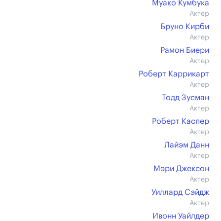
Муако Кумбука
Актер
Бруно Кирби
Актер
Рамон Биери
Актер
Роберт Каррикарт
Актер
Тодд Зусман
Актер
Роберт Каспер
Актер
Лайэм Данн
Актер
Мэри Джексон
Актер
Уиллард Сэйдж
Актер
Ивонн Уайлдер