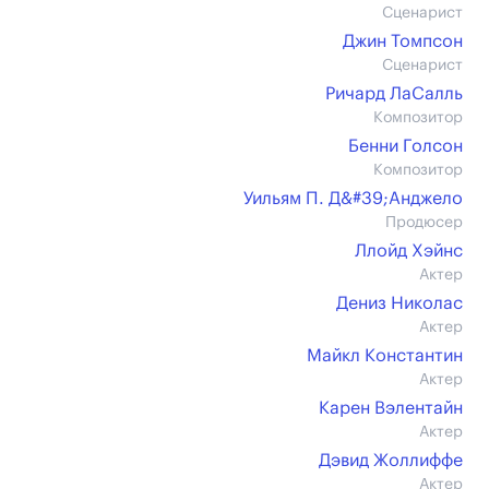
Сценарист
Джин Томпсон
Сценарист
Ричард ЛаСалль
Композитор
Бенни Голсон
Композитор
Уильям П. Д&#39;Анджело
Продюсер
Ллойд Хэйнс
Актер
Дениз Николас
Актер
Майкл Константин
Актер
Карен Вэлентайн
Актер
Дэвид Жоллиффе
Актер