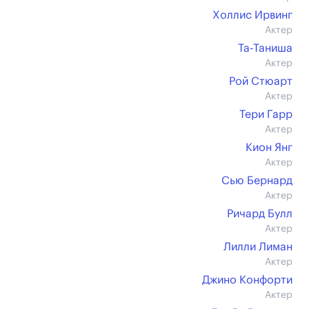
Холлис Ирвинг
Актер
Та-Таниша
Актер
Рой Стюарт
Актер
Тери Гарр
Актер
Кион Янг
Актер
Сью Бернард
Актер
Ричард Булл
Актер
Лилли Лиман
Актер
Джино Конфорти
Актер