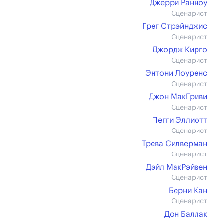
Джерри Ранноу
Сценарист
Грег Стрэйнджис
Сценарист
Джордж Кирго
Сценарист
Энтони Лоуренс
Сценарист
Джон МакГриви
Сценарист
Пегги Эллиотт
Сценарист
Трева Силверман
Сценарист
Дэйл МакРэйвен
Сценарист
Берни Кан
Сценарист
Дон Баллак