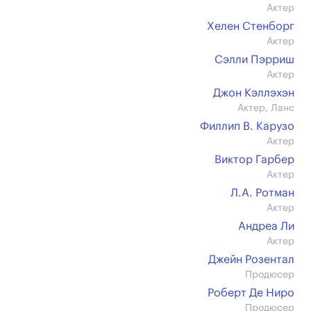
Актер
Хелен Стенборг
Актер
Сэлли Пэрриш
Актер
Джон Кэллэхэн
Актер, Ланс
Филлип В. Карузо
Актер
Виктор Гарбер
Актер
Л.А. Ротман
Актер
Андреа Ли
Актер
Джейн Розентал
Продюсер
Роберт Де Ниро
Продюсер