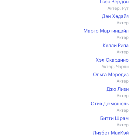
Гвен Вердон
Актер, Рут
Дэн Хедайя
Актер
Марго Мартиндэйл
Актер
Келли Рипа
Актер
Хэл Скардино
Актер, Чарли
Ольга Мередиз
Актер
Джо Лизи
Актер
Стив Дюмошель
Актер
Битти Шрам
Актер
Лизбет МакКэй