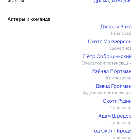
Жанры
драма
,
комедия
Актеры и команда
Джерри Закс
Режиссер
Скотт МакФерсон
Сценарист
Пётр Собоциньский
Оператор-постановщик
Рэйчел Портман
Композитор
Дэвид Гропман
Художник-постановщик
Скотт Рудин
Продюсер
Адам Шредер
Продюсер
Тод Скотт Броди
Продюсер