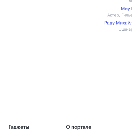
А
Миу 
Актер, Гиль
Раду Михай
Сцена
Гаджеты
О портале