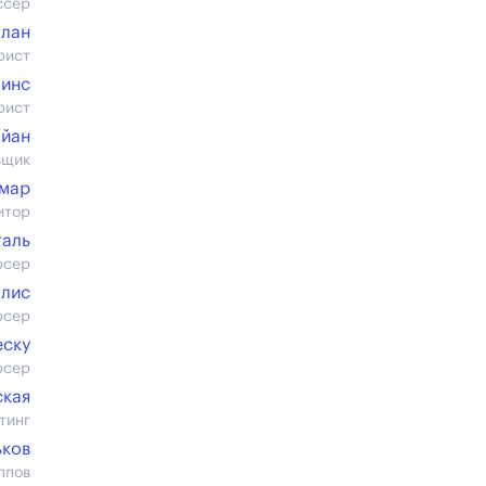
ссер
Блан
рист
бинс
рист
айан
вщик
мар
итор
таль
юсер
олис
юсер
еску
юсер
ская
тинг
ьков
ппов