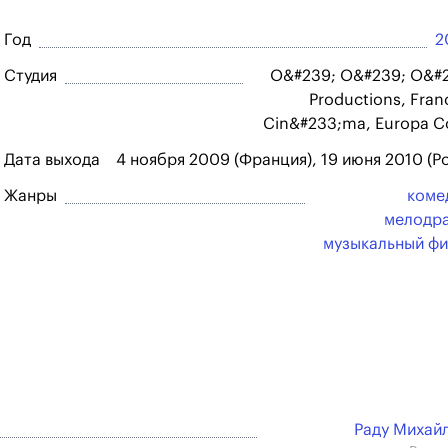
Год
2
Студия
O&#239; O&#239; O&#
Productions, Fran
Cin&#233;ma, Europa C
Дата выхода
4 ноября 2009 (Франция), 19 июня 2010 (
Жанры
коме
мелодр
музыкальный ф
Раду Михай