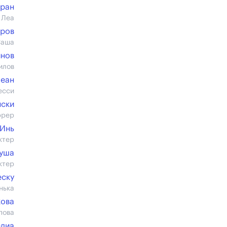
ран
 Леа
аров
Саша
инов
илов
леан
есси
нски
ррер
 Инь
ктер
уша
ктер
еску
нька
кова
пова
едиа