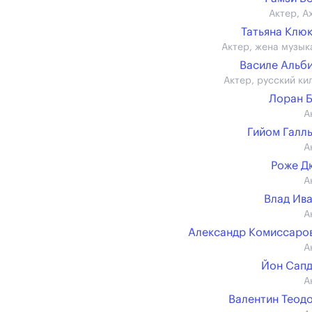
Актер, А
Татьяна Клю
Актер, жена музык
Василе Альб
Актер, русский ки
Лоран 
А
Гийом Галл
А
Роже Д
А
Влад Ив
А
Александр Комиссаров 
А
Йон Сап
А
Валентин Теод