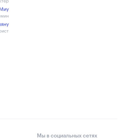
ктер
Миу
емин
ляну
рист
Мы в социальных сетях