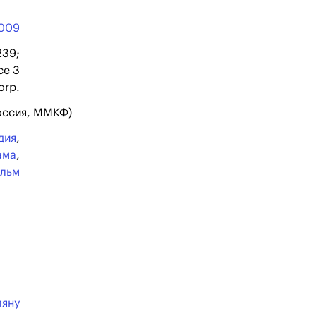
009
239;
ce 3
orp.
Россия, ММКФ)
дия
,
ама
,
ильм
ляну