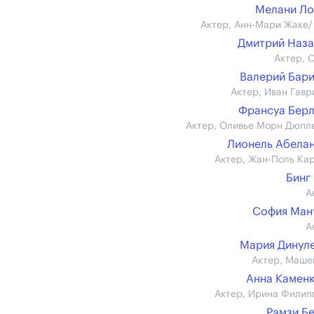
Мелани Ло
Актер, Анн-Мари Жаке/
Дмитрий Наз
Актер, 
Валерий Бар
Актер, Иван Гавр
Франсуа Бер
Актер, Оливье Морн Дюпл
Лионель Абела
Актер, Жан-Поль Ка
Бинг
А
София Ман
А
Мария Динул
Актер, Маше
Анна Камен
Актер, Ирина Филип
Рамзи Б