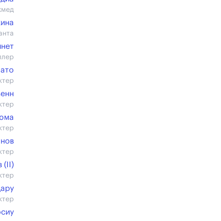
хмед
кина
анта
инет
ллер
Бато
ктер
ьенн
ктер
юма
ктер
анов
ктер
(II)
ктер
дару
ктер
осиу