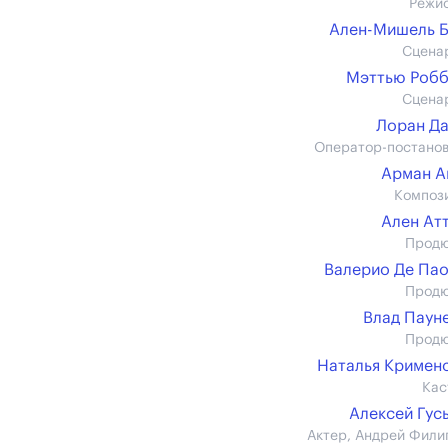
Режи
Ален-Мишель 
Сцена
Мэттью Роб
Сцена
Лоран Д
Оператор-постано
Арман А
Композ
Ален Ат
Прод
Валерио Де Па
Прод
Влад Паун
Прод
Наталья Кримен
Кас
Алексей Гус
Актер, Андрей Фили