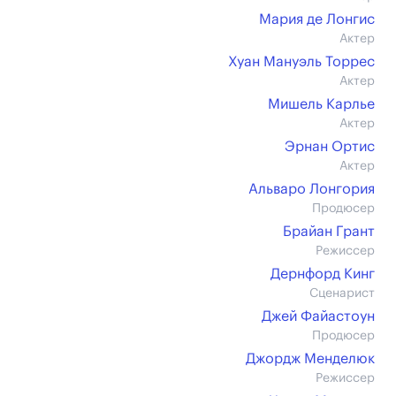
Мария де Лонгис
Актер
Хуан Мануэль Торрес
Актер
Мишель Карлье
Актер
Эрнан Ортис
Актер
Альваро Лонгория
Продюсер
Брайан Грант
Режиссер
Дернфорд Кинг
Сценарист
Джей Файастоун
Продюсер
Джордж Менделюк
Режиссер