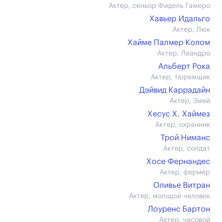
Актер, сеньор Фидель Гамеро
Хавьер Идальго
Актер, Люк
Хайме Палмер Колом
Актер, Леандро
Альберт Рока
Актер, тюремщик
Дэйвид Каррадайн
Актер, Змей
Хесус Х. Хаймез
Актер, охранник
Трой Ниманс
Актер, солдат
Хосе Фернандес
Актер, фермер
Оливье Витран
Актер, молодой человек
Лоуренс Бартон
Актер, часовой