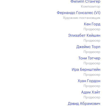
Филипп Стангер
Композитор
Фернандо Гонсалес (VI)
Художник-постановщик
Кен Горд
Продюсер
Элизабет Кейшян
Продюсер
Джеймс Торп
Продюсер
Тони Тэтчер
Продюсер
Ира Бернштейн
Продюсер
Хуан Гордон
Продюсер
Адам Хэйт
Продюсер
Дэвид Абрамович