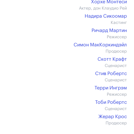
Хорхе Монтеси
Актер, дон Клаудио Рей
Надира Сикоомар
Кастинг
Ричард Мартин
Режиссер
Симон МакКоркиндэйл
Продюсер
Скотт Крафт
Сценарист
Стив Робертс
Сценарист
Терри Ингрэм
Режиссер
Тоби Робертс
Сценарист
Жерар Крос
Продюсер