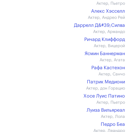
Актер, Пьетро
Алекс Хэсселл
Актер, Андрео Рей
Даррелл Д&#39;Силва
Актер, Армандо
Ричард Клиффорд
Актер, Вицерой
Ясмин Баннерман
Актер, Агата
Рафа Кастехон
Актер, Санчо
Патрик Медиони
Актер, дон Горацио
Хосе Луис Патино
Актер, Пьетро
Луиза Вильяреал
Актер, Лола
Педро Беа
Актер, Леандро