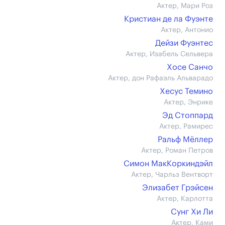
Актер, Мари Роз
Кристиан де ла Фуэнте
Актер, Антонио
Дейзи Фуэнтес
Актер, Изабель Сельвера
Хосе Санчо
Актер, дон Рафаэль Альварадо
Хесус Темино
Актер, Энрике
Эд Стоппард
Актер, Рамирес
Ральф Мёллер
Актер, Роман Петров
Симон МакКоркиндэйл
Актер, Чарльз Вентворт
Элизабет Грэйсен
Актер, Карлотта
Сунг Хи Ли
Актер, Ками