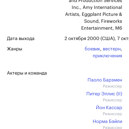
and Production Services
Inc., Amy International
Artists, Eggplant Picture &
Sound, Fireworks
Entertainment, M6
Дата выхода
2 октября 2000 (США), 7 ок
Жанры
боевик
,
вестерн
,
приключения
Актеры и команда
Паоло Барзмен
Режиссер
Питер Эллис (II)
Режиссер
Йон Кассар
Режиссер
Норма Бэйли
Режиссер