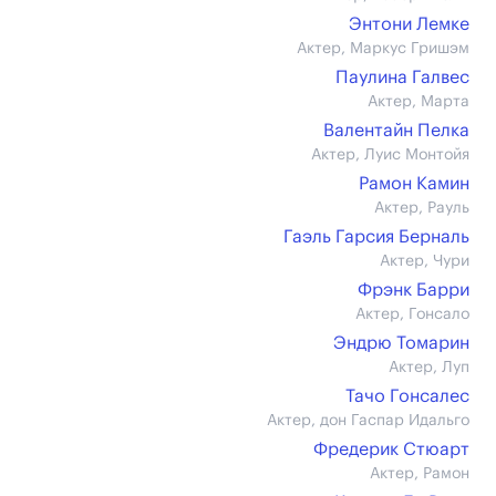
Энтони Лемке
Актер, Маркус Гришэм
Паулина Галвес
Актер, Марта
Валентайн Пелка
Актер, Луис Монтойя
Рамон Камин
Актер, Рауль
Гаэль Гарсия Берналь
Актер, Чури
Фрэнк Барри
Актер, Гонсало
Эндрю Томарин
Актер, Луп
Тачо Гонсалес
Актер, дон Гаспар Идальго
Фредерик Стюарт
Актер, Рамон