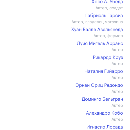
Хосе А. Убеда
Актер, солдат
Габриэль Гарсиа
Актер, владелец магазина
Хуан Валле Авельянеда
Актер, фермер
Луис Мигель Арранс
Актер
Рикардо Круз
Актер
Наталия Гийарро
Актер
Эрнан Ориц Редондо
Актер
Доминго Бельтран
Актер
Алехандро Кобо
Актер
Игнасио Лосада