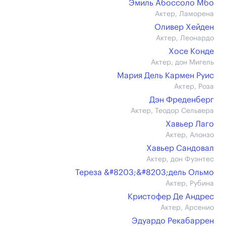
Эмиль Абоссоло Мбо
Актер, Ламорена
Оливер Хейден
Актер, Леонардо
Хосе Конде
Актер, дон Мигель
Мария Дель Кармен Руис
Актер, Роза
Дэн Фреденберг
Актер, Теодор Сельвера
Хавьер Лаго
Актер, Алонзо
Хавьер Сандовал
Актер, дон Фуэнтес
Тереза &#8203;&#8203;дель Ольмо
Актер, Рубина
Кристофер Де Андрес
Актер, Арсенио
Эдуардо Рекабаррен