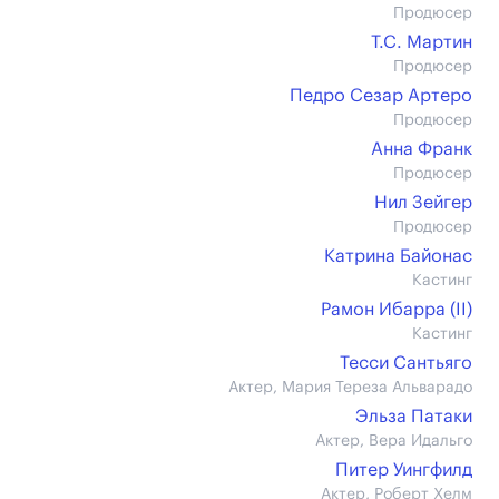
Продюсер
Т.С. Мартин
Продюсер
Педро Сезар Артеро
Продюсер
Анна Франк
Продюсер
Нил Зейгер
Продюсер
Катрина Байонас
Кастинг
Рамон Ибарра (II)
Кастинг
Тесси Сантьяго
Актер, Мария Тереза Альварадо
Эльза Патаки
Актер, Вера Идальго
Питер Уингфилд
Актер, Роберт Хелм