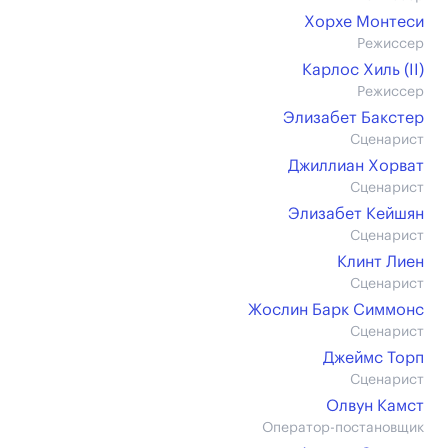
Хорхе Монтеси
Режиссер
Карлос Хиль (II)
Режиссер
Элизабет Бакстер
Сценарист
Джиллиан Хорват
Сценарист
Элизабет Кейшян
Сценарист
Клинт Лиен
Сценарист
Жослин Барк Симмонс
Сценарист
Джеймс Торп
Сценарист
Олвун Камст
Оператор-постановщик