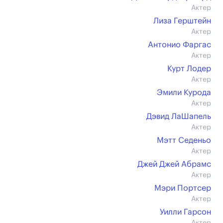
Актер
Лиза Герштейн
Актер
Антонио Фаргас
Актер
Курт Лодер
Актер
Эмили Курода
Актер
Дэвид ЛаШапель
Актер
Мэтт Седеньо
Актер
Джей Джей Абрамс
Актер
Мэри Портсер
Актер
Уилли Гарсон