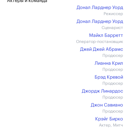
Актеры и команда
Донал Ларднер Уорд
Режиссер
Донал Ларднер Уорд
Сценарист
Майкл Барретт
Оператор-постановщик
Джей Джей Абрамс
Продюсер
Лианна Крил
Продюсер
Брэд Кревой
Продюсер
Джордж Линардос
Продюсер
Джон Савиано
Продюсер
Крэйг Бирко
Актер, Митч