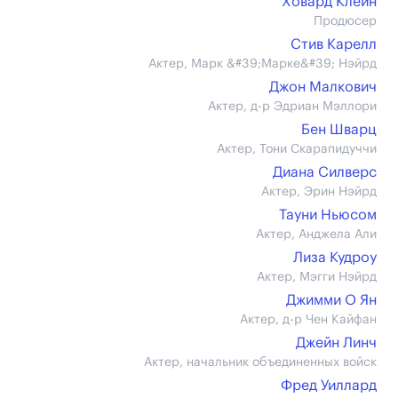
Ховард Клейн
Продюсер
Стив Карелл
Актер, Марк &#39;Марке&#39; Нэйрд
Джон Малкович
Актер, д-р Эдриан Мэллори
Бен Шварц
Актер, Тони Скарапидуччи
Диана Силверс
Актер, Эрин Нэйрд
Тауни Ньюсом
Актер, Анджела Али
Лиза Кудроу
Актер, Мэгги Нэйрд
Джимми О Ян
Актер, д-р Чен Кайфан
Джейн Линч
Актер, начальник объединенных войск
Фред Уиллард