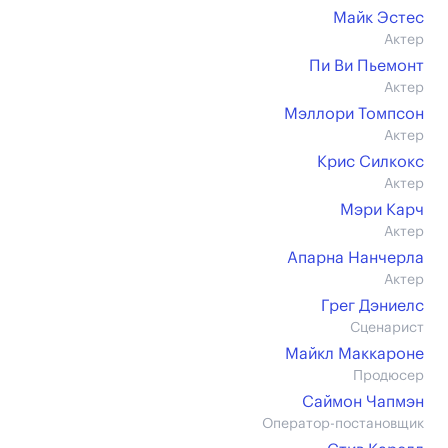
Майк Эстес
Актер
Пи Ви Пьемонт
Актер
Мэллори Томпсон
Актер
Крис Силкокс
Актер
Мэри Карч
Актер
Апарна Нанчерла
Актер
Грег Дэниелс
Сценарист
Майкл Маккароне
Продюсер
Саймон Чапмэн
Оператор-постановщик