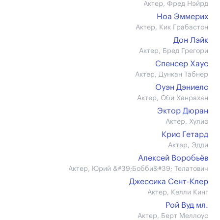
Актер, Фред Нэйрд
Ноа Эммерих
Актер, Кик Грабастон
Дон Лэйк
Актер, Бред Грегори
Спенсер Хаус
Актер, Дункан Табнер
Оуэн Дэниелс
Актер, Оби Ханрахан
Эктор Дюран
Актер, Хулио
Крис Гетард
Актер, Эдди
Алексей Воробьёв
Актер, Юрий &#39;Бобби&#39; Телатович
Джессика Сент-Клер
Актер, Келли Кинг
Рой Вуд мл.
Актер, Берт Меллоус