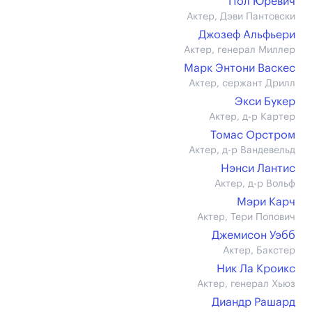
Пол Юревич
Актер, Дэви Пантовски
Джозеф Альфьери
Актер, генерал Миллер
Марк Энтони Васкес
Актер, сержант Дрилл
Экси Букер
Актер, д-р Картер
Томас Орстром
Актер, д-р Вандевельд
Нэнси Лантис
Актер, д-р Вольф
Мэри Карч
Актер, Тери Попович
Джемисон Уэбб
Актер, Бакстер
Ник Ла Кроикс
Актер, генерал Хьюз
Диандр Рашард