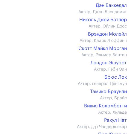
Дэн Баккедал
Актер, Джон Блендсмит
Николь Джей Батлер
Актер, Эйлин Досс
Брэндон Молэйл
Актер, Кларк Люффинч
Скотт Майкл Морган
Актер, Эльмер Бантин
Лэндон Эшуорт
Актер, Гэби Эли
Брюс Лок
Актер, генерал Ценгжун
Тамико Браунли
Актер, Брайс
Вивис Коломбетти
Актер, Хильде
Рахул Нат
Актер, д-р Чандершекар