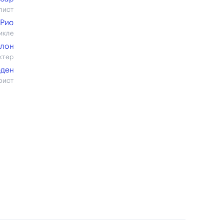
лист
 Рио
икле
лон
ктер
рден
рист