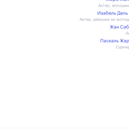
Актер, мотоцик
Изабель Дель
Актер, девушка на мотоц
Жан Саб
А
Паскаль Жа
Сцена