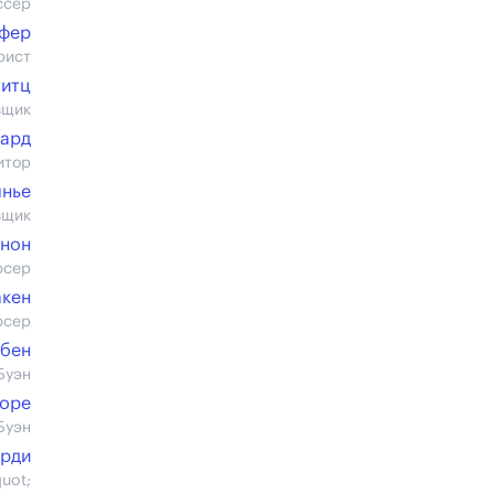
ссер
ефер
рист
титц
вщик
Сард
итор
лнье
вщик
анон
юсер
кен
юсер
абен
Буэн
оре
Буэн
орди
uot;