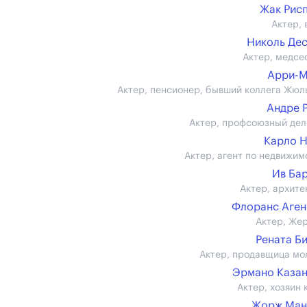
Жак Рис
Актер, 
Николь Де
Актер, медсе
Арри-М
Актер, пенсионер, бывший коллега Жюл
Андре 
Актер, профсоюзный дел
Карло 
Актер, агент по недвижим
Ив Ба
Актер, архите
Флоранс Аге
Актер, Же
Рената Б
Актер, продавщица мо
Эрмано Каза
Актер, хозяин 
Жорж Ман