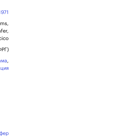
1971
lms,
fer,
ico
ФРГ)
ама
,
ация
ефер