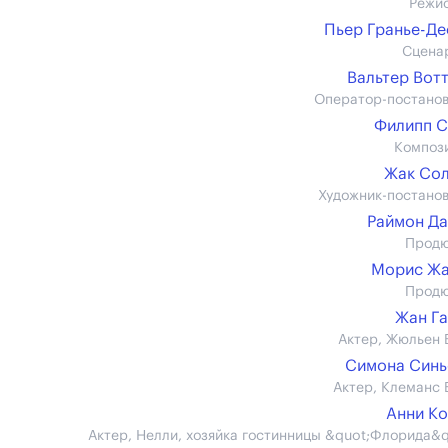
Режи
Пьер Гранье-Д
Сцена
Вальтер Вот
Оператор-постано
Филипп 
Композ
Жак Со
Художник-постано
Раймон Д
Прод
Морис Жа
Прод
Жан Г
Актер, Жюльен 
Симона Синь
Актер, Клеманс 
Анни К
Актер, Нелли, хозяйка гостинницы &quot;Флорида&q