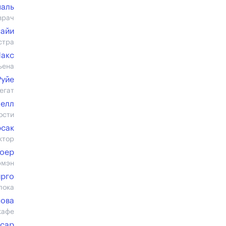
паль
врач
сайи
стра
акс
ьена
Руйе
егат
Нелл
ости
рсак
ктор
ноер
рмэн
ирго
лока
нова
кафе
сар