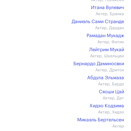
Актер, Поликсен
Итана Вулевич
Актер, Бранка
Даниэль Сами Странде
Актер, Дардан
Рамадан Мукадж
Актер, Фитин
Лейтрим Мукай
Актер, Шкельцен
Бернардо Даминосвки
Актер, Дритон
Абдула Эльмаза
Актер, Бардх
Сяоши Цай
Актер, Дат
Хидэо Кодзима
Актер, Хидэо
Микаэль Бертельсен
Актер