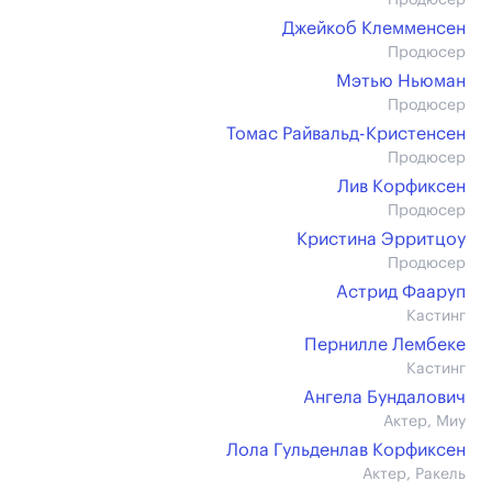
Продюсер
Джейкоб Клемменсен
Продюсер
Мэтью Ньюман
Продюсер
Томас Райвальд-Кристенсен
Продюсер
Лив Корфиксен
Продюсер
Кристина Эрритцоу
Продюсер
Астрид Фааруп
Кастинг
Пернилле Лембеке
Кастинг
Ангела Бундалович
Актер, Миу
Лола Гульденлав Корфиксен
Актер, Ракель