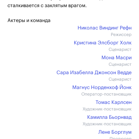
сталкивается с заклятым врагом.
Актеры и команда
Николас Виндинг Рефн
Режиссер
Кристина Элсборг Холк
Сценарист
Мона Масри
Сценарист
Сара Изабелла Джонсон Ведде
Сценарист
Магнус Норденхоф Йонк
Оператор-постановщик
Томас Карлсен
Художник-постановщик
Камилла Бьорнвад
Художник-постановщик
Лене Борглум