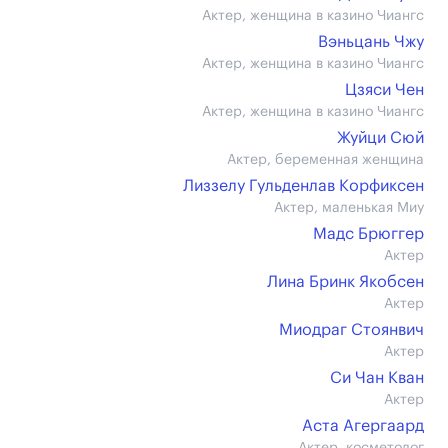
Актер, женщина в казино Чиангс
Вэньцань Чжу
Актер, женщина в казино Чиангс
Цзяси Чен
Актер, женщина в казино Чиангс
Жуйци Сюй
Актер, беременная женщина
Лиззелу Гульденлав Корфиксен
Актер, маленькая Миу
Мадс Брюггер
Актер
Лина Бринк Якобсен
Актер
Миодраг Стоянвич
Актер
Си Чан Кван
Актер
Аста Агергаард