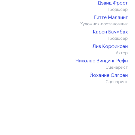
Дэвид Фрост
Продюсер
Гитте Маллинг
Художник-постановщик
Карен Баумбах
Продюсер
Лив Корфиксен
Актер
Николас Виндинг Рефн
Сценарист
Йоханне Олгрен
Сценарист