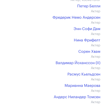
Актер, косметолог
Петер Белли
Актер
Фредерик Немо Андерсен
Актер
Энн-Софи Дам
Актер
Нина Фрифелт
Актер
Сорен Хвам
Актер
Валдимар Йоханссон (II)
Актер
Расмус Кьельдсен
Актер
Марианна Маерова
Актер
Андерс Ниландер Томсен
Актер