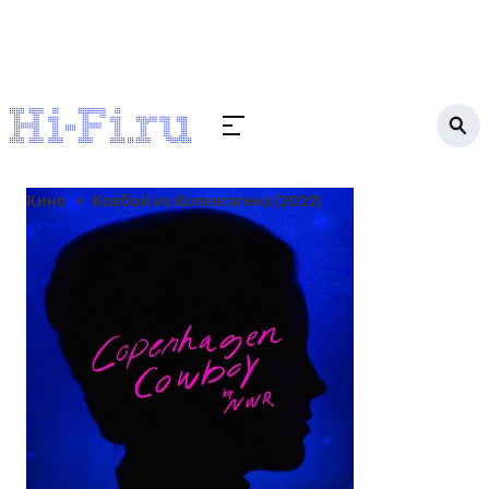
Кино
Ковбой из Копенгагена (2022)