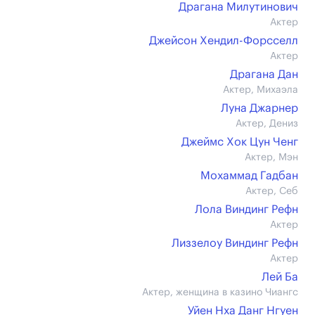
Драгана Милутинович
Актер
Джейсон Хендил-Форсселл
Актер
Драгана Дан
Актер, Михаэла
Луна Джарнер
Актер, Дениз
Джеймс Хок Цун Ченг
Актер, Мэн
Мохаммад Гадбан
Актер, Себ
Лола Виндинг Рефн
Актер
Лиззелоу Виндинг Рефн
Актер
Лей Ба
Актер, женщина в казино Чиангс
Уйен Нха Данг Нгуен