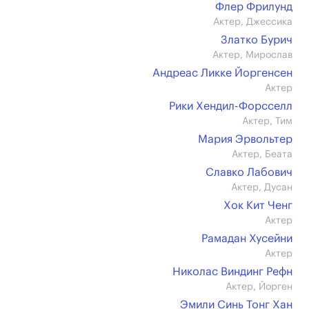
Флер Фрилунд
Актер, Джессика
Златко Бурич
Актер, Мирослав
Андреас Ликке Йоргенсен
Актер
Рики Хендил-Форсселл
Актер, Тим
Мария Эрвольтер
Актер, Беата
Славко Лабович
Актер, Дусан
Хок Кит Ченг
Актер
Рамадан Хусейни
Актер
Николас Виндинг Рефн
Актер, Йорген
Эмили Синь Тонг Хан