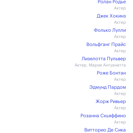
Ролан Родье
Актер
Джек Хокинз
Актер
Фолько Лулли
Актер
Вольфганг Прайс
Актер
Лизелотта Пульвер
Актер, Мария Антуанетта
Роже Бонтан
Актер
Эдмунд Пардом
Актер
Жорж Ривьер
Актер
Розанна Скьяффино
Актер
Витторио Де Сика