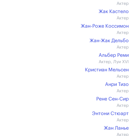
Актер
Жак Кастело
Актер
Жан-Роже Коссимон
Актер
Жан-Жак Дельбо
Актер
Альбер Реми
Актер, Луи XVI
Кристиан Мельсен
Актер
Анри Тизо
Актер
Рене Сен-Сир
Актер
Энтони Стюарт
Актер
Жан Ланье
Актер