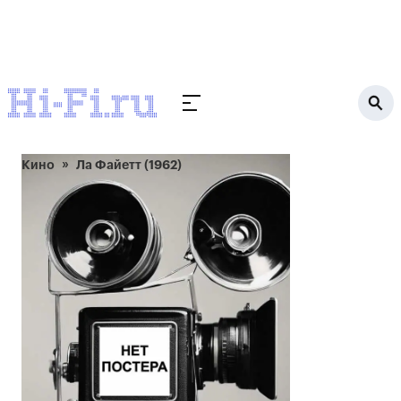
Кино
Ла Файетт (1962)