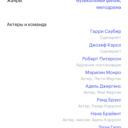
Жанры
музыкальный фильм
,
мелодрама
Актеры и команда
Гарри Саубер
Сценарист
Джозеф Кэрол
Сценарист
Роберт Питерсон
Художник-постановщик
Мэрилин Монро
Актер, Пегги Мартин
Адель Джергенс
Актер, Мэй Мартин
Рэнд Брукс
Актер, Рэнди Кэрролл
Нана Брайант
Актер, миссис Адель Кэрролл
Эдди Гарр