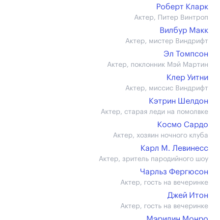
Роберт Кларк
Актер, Питер Винтроп
Вилбур Макк
Актер, мистер Виндрифт
Эл Томпсон
Актер, поклонник Мэй Мартин
Клер Уитни
Актер, миссис Виндрифт
Кэтрин Шелдон
Актер, старая леди на помолвке
Космо Сардо
Актер, хозяин ночного клуба
Карл М. Левинесс
Актер, зритель пародийного шоу
Чарльз Фергюсон
Актер, гость на вечеринке
Джей Итон
Актер, гость на вечеринке
Мэрилин Монро