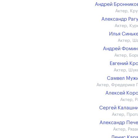
Андрей Бронников 
Актер, Кру
Александр Раг
Актер, Кур
Илья Синьк
Актер, Ш
Андрей Фомин (
Актер, Бор
Евгений Кр
Актер, Шук
Самвел Муж
Актер, Фредерике 
Алексей Кор
Актер, Р
Сергей Калашн
Актер, Прот
Александр Печ
Актер, Ряза
Денис Кар