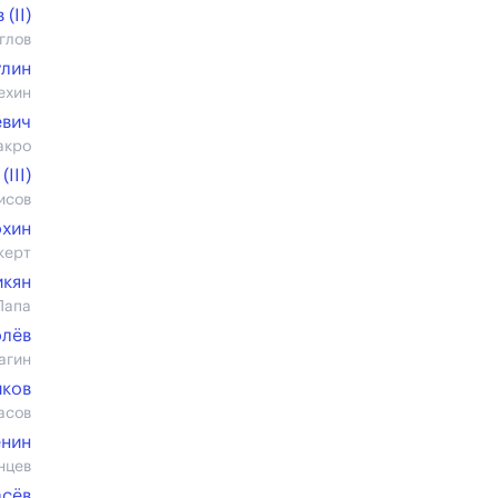
(II)
глов
улин
ехин
евич
акро
III)
исов
охин
керт
икян
Папа
олёв
агин
иков
асов
енин
нцев
асёв