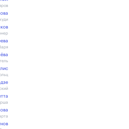
вров
кова
жуди
лков
юнер
еева
Варя
лёва
гель
улис
ольц
адзе
ский
етта
ерша
кова
арта
унов