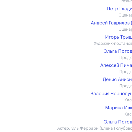
Режи
Пётр Глад
Сцена
Андрей Гаврилов (
Сцена
Игорь Тры
Художник-постано
Ольга Пого
Прод
Алексей Пим
Прод
Денис Анис
Прод
Валерия Чернолу
Кас
Марина Ив
Кас
Ольга Пого
Актер, Эль Феррари (Елена Голубовс