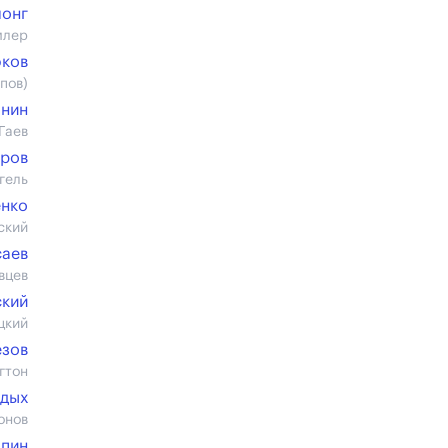
лонг
млер
юков
пов)
ынин
Гаев
аров
гель
енко
ский
саев
вцев
ский
цкий
езов
гтон
едых
онов
опин