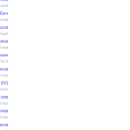
ький
бач
оков
ьцов
льди
зина
гния
кин
Петя
яков
ктер
III)
пион
гуев
ктер
влев
ктер
иков