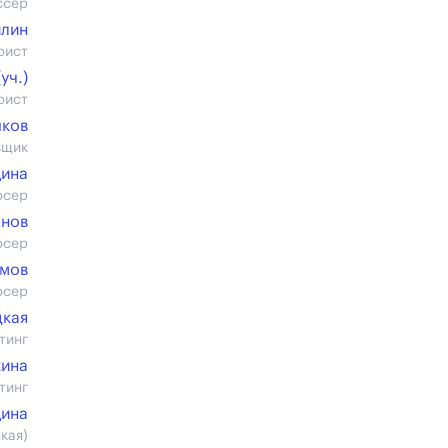
ссер
илин
рист
уч.)
рист
шков
вщик
дина
юсер
анов
юсер
имов
юсер
цкая
тинг
кина
тинг
дина
кая)