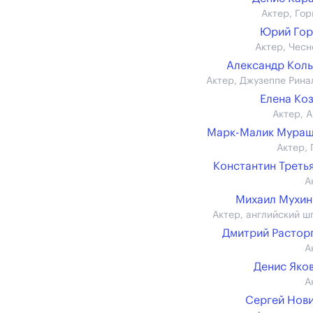
Актер, Гор
Юрий Гор
Актер, Чесн
Александр Кол
Актер, Джузеппе Рина
Елена Ко
Актер, А
Марк-Малик Мураш
Актер, 
Константин Треть
А
Михаил Мухин (
Актер, английский ш
Дмитрий Растор
А
Денис Яко
А
Сергей Нов