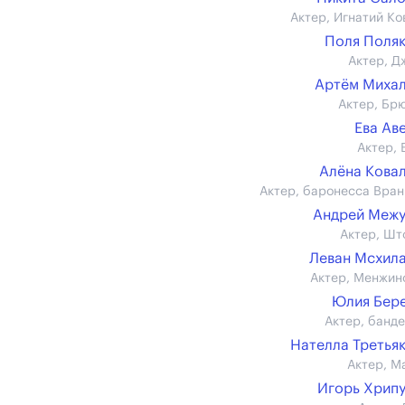
Актер, Игнатий Ко
Поля Поля
Актер, Д
Артём Миха
Актер, Бр
Ева Ав
Актер, 
Алёна Кова
Актер, баронесса Вран
Андрей Меж
Актер, Шт
Леван Мсхил
Актер, Менжин
Юлия Бер
Актер, банд
Нателла Третья
Актер, М
Игорь Хрип