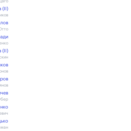
Даго
(II)
иков
алов
Отто
иади
енко
(II)
скин
яков
онов
бров
янов
ичев
убер
енко
евич
дько
зман