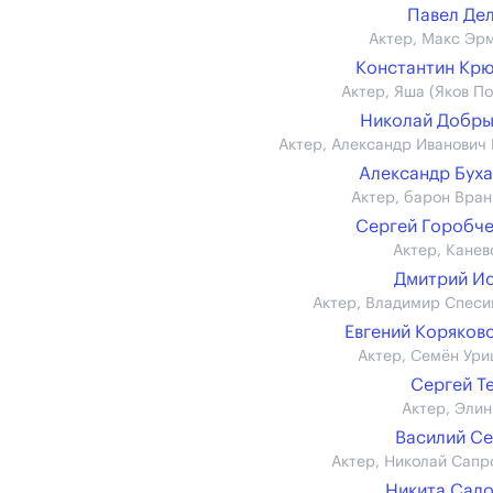
Павел Де
Актер, Макс Эр
Константин Кр
Актер, Яша (Яков По
Николай Добр
Актер, Александр Иванович 
Александр Бух
Актер, барон Вран
Сергей Горобч
Актер, Канев
Дмитрий И
Актер, Владимир Спеси
Евгений Коряков
Актер, Семён Ури
Сергей Т
Актер, Элин
Василий С
Актер, Николай Сапр
Никита Сал