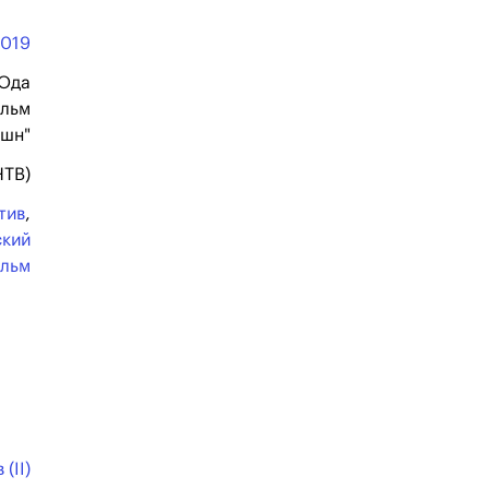
2019
Ода
льм
шн"
НТВ)
тив
,
кий
льм
(II)