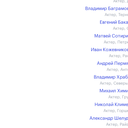
Актер, 
Владимир Баграмов 
Актер, Терн
Евгений Бак
Актер, 
Матвей Сотир
Актер, Петр
Иван Кожевников 
Актер, Ра
Андрей Перм
Актер, Ант
Владимир Хра
Актер, Северь
Михаил Хим
Актер, Гр
Николай Клим
Актер, Горш
Александр Шелу
Актер, Рай