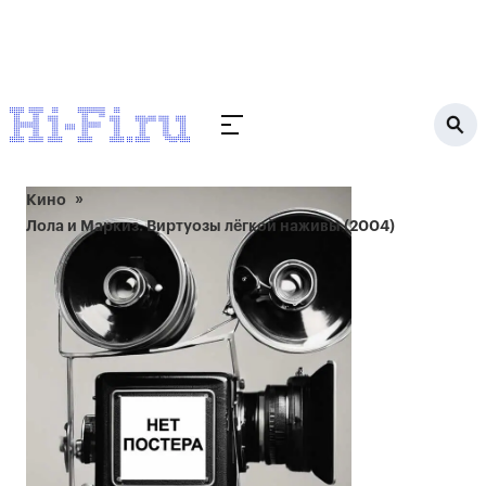
Кино
Лола и Маркиз. Виртуозы лёгкой наживы (2004)