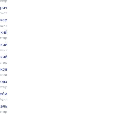
ссер
орич
рист
ккер
вщик
ский
итор
ский
вщик
ский
ктер
иков
хоза
пова
ктер
гейм
Женя
кель
ктер