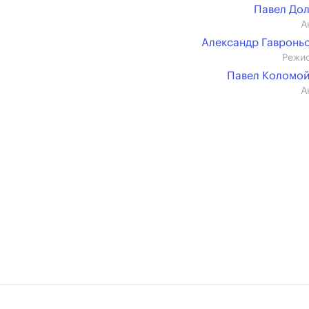
Павел До
А
Александр Гавронь
Режи
Павел Коломо
А