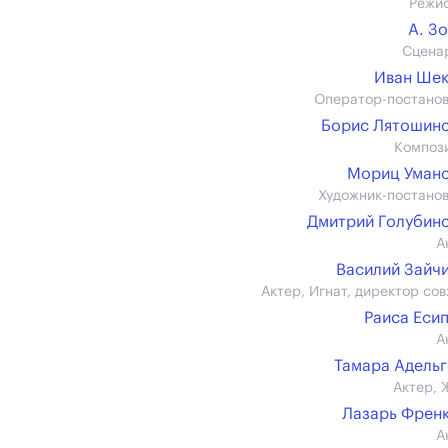
Режи
А. З
Сцена
Иван Ше
Оператор-постано
Борис Лятошин
Композ
Мориц Уман
Художник-постано
Дмитрий Голубин
А
Василий Зайч
Актер, Игнат, директор сов
Раиса Еси
А
Тамара Адель
Актер, 
Лазарь Френ
А