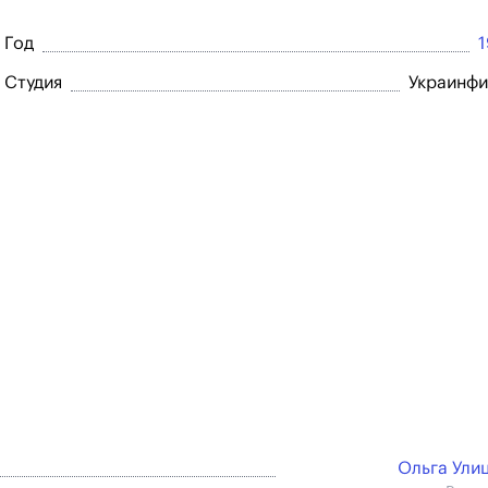
Год
Студия
Украинф
Ольга Ули