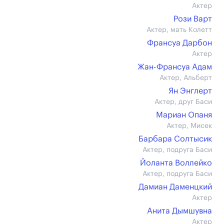
Актер
Рози Варт
Актер, мать Колетт
Франсуа Дарбон
Актер
Жан-Франсуа Адам
Актер, Альберт
Ян Энглерт
Актер, друг Баси
Мариан Опаня
Актер, Мисек
Барбара Солтысик
Актер, подруга Баси
Йоланта Воллейко
Актер, подруга Баси
Дамиан Даменцкий
Актер
Анита Дымшувна
Актер