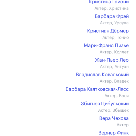
Кристина Гаиони
Актер, Христина
Барбара Фрэй
Актер, Урсула
Кристиан Дёрмер
Актер, Тонио
Мари-Франс Пизье
Актер, Коллет
Жан-Пьер Лео
Актер, Антуан
Владислав Ковальский
Актер, Владек
Барбара Квятковская-Лясс
Актер, Бася
Збигнев Цибульский
Актер, Збышек
Вера Чехова
Актер
Вернер Финк