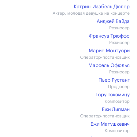
Катрин-Изабель Дюпор
Актер, молодая девушка на концерте
Анджей Вайда
Режиссер
Франсуа Трюффо
Режиссер
Марио Монтуори
Оператор-постановщик
Марсель Офюльс
Режиссер
Пьер Рустанг
Продюсер
Тору Тэкэмицу
Композитор
Ежи Липман
Оператор-постановщик
Ежи Матушкевич
Композитор