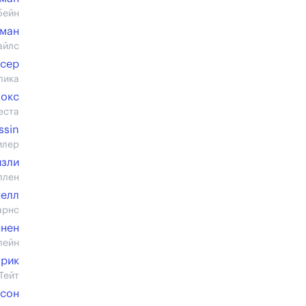
бейн
рман
айлс
нсер
лика
Кокс
еста
ssin
илер
йзли
ллен
нелл
арнс
ннен
лейн
трик
Тейт
рсон