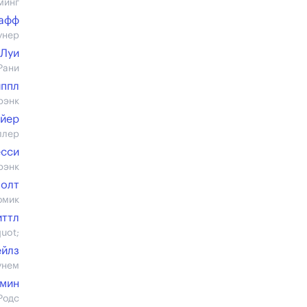
минг
афф
унер
-Луи
Рани
иппл
рэнк
ойер
ллер
есси
рэнк
Болт
омик
ттл
uot;
ейлз
унем
амин
Родс