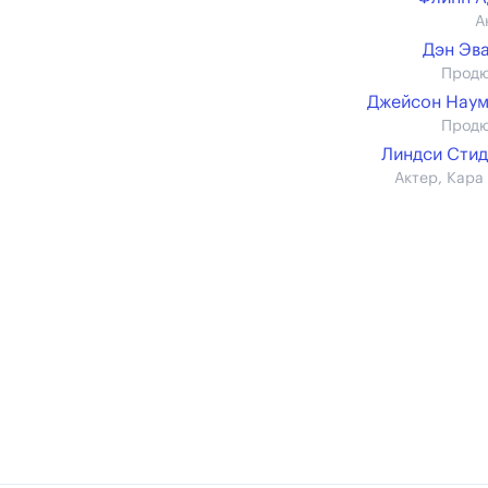
А
Дэн Эв
Прод
Джейсон Нау
Прод
Линдси Сти
Актер, Кара