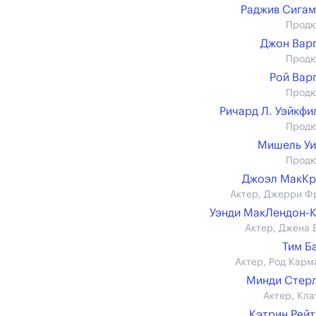
Раджив Сига
Прод
Джон Вар
Прод
Рой Вар
Прод
Ричард Л. Уэйкфил
Прод
Мишель У
Прод
Джоэл МакКр
Актер, Джерри Ф
Уэнди МакЛендон-
Актер, Джена 
Тим Б
Актер, Род Карм
Минди Стер
Актер, Кла
Кэтрин Рей