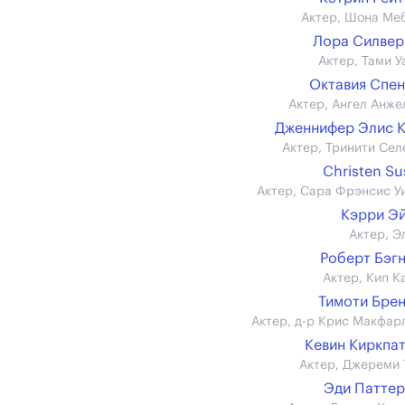
Актер, Шона Ме
Лора Силве
Актер, Тами У
Октавия Спе
Актер, Ангел Анже
Дженнифер Элис 
Актер, Тринити Сел
Christen Su
Актер, Сара Фрэнсис У
Кэрри Э
Актер, Э
Роберт Бэг
Актер, Кип К
Тимоти Бре
Актер, д-р Крис Макфар
Кевин Киркпа
Актер, Джереми 
Эди Патте