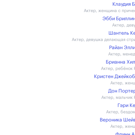
Клаудия 
Актер, женщина с приче
Эбби Брилли
Актер, дев
Шантель К
Актер, девушка делающая стр
Райан Элл
Актер, мене
Брианна Хи
Актер, ребёнок 
Кристен Джейко
Актер, жен
Дон Портер 
Актер, мальчик 
Гэри К
Актер, бездо
Вероника Шей
Актер, жен
Флинн 