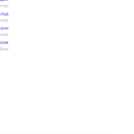
ктер
альд
юсер
манн
юсер
дхэм
 Бош