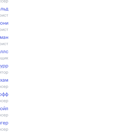
ссер
альд
рист
мони
рист
дман
рист
еллс
вщик
урр
итор
ахам
юсер
офф
юсер
Бойл
юсер
нгер
юсер