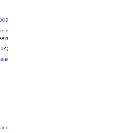
009
ople
ions
США)
едия
манн