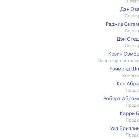
Режи
Дэн Эв
Сцена
Раджив Сига
Сцена
Дэн Сте
Сцена
Кевин Сэмб
Оператор-постано
Раймонд Шн
Композ
Кен Абр
Прод
Роберт Абрам
Прод
Кэрри 
Прод
Уил Брилли
Прод