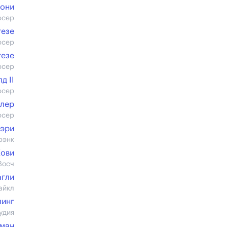
мони
юсер
гезе
юсер
гезе
юсер
д II
юсер
илер
юсер
эри
рэнк
Кови
Восч
агли
айкл
линг
удия
тман