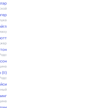
Блэр
ской
нгер
ушка
ейгл
ижку
иотт
джер
лтон
Родс
бсон
щина
(II)
Родс
ейси
мный
винг
щина
Адам