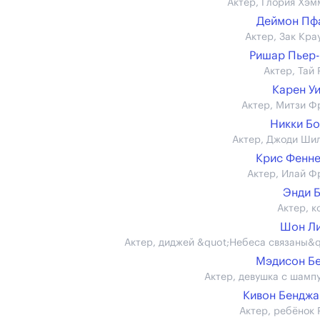
Актер, Глория Хэм
Деймон Пф
Актер, Зак Кра
Ришар Пьер
Актер, Тай 
Карен У
Актер, Митзи Ф
Никки Б
Актер, Джоди Ши
Крис Фенн
Актер, Илай Ф
Энди 
Актер, к
Шон Ли
Актер, диджей &quot;Небеса связаны&q
Мэдисон Б
Актер, девушка с шамп
Кивон Бендж
Актер, ребёнок 