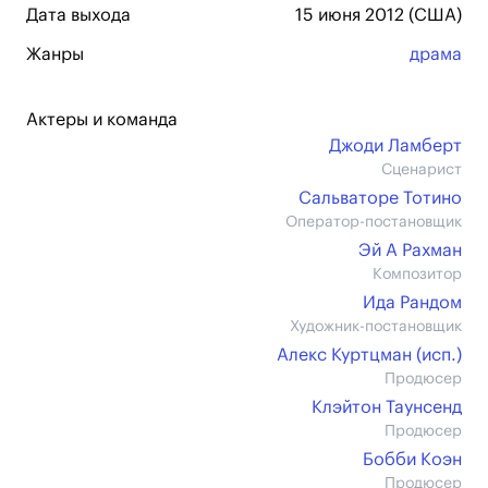
Дата выхода
15 июня 2012 (США)
Жанры
драма
Актеры и команда
Джоди Ламберт
Сценарист
Сальваторе Тотино
Оператор-постановщик
Эй А Рахман
Композитор
Ида Рандом
Художник-постановщик
Алекс Куртцман (иcп.)
Продюсер
Клэйтон Таунсенд
Продюсер
Бобби Коэн
Продюсер