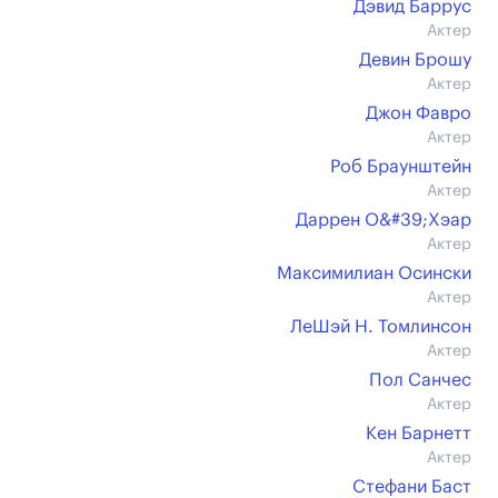
Дэвид Баррус
Актер
Девин Брошу
Актер
Джон Фавро
Актер
Роб Браунштейн
Актер
Даррен О&#39;Хэар
Актер
Максимилиан Осински
Актер
ЛеШэй Н. Томлинсон
Актер
Пол Санчес
Актер
Кен Барнетт
Актер
Стефани Баст