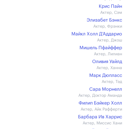
Крис Пайн
Актер, Сэм
Элизабет Бэнкс
Актер, Фрэнки
Майкл Холл Д’Аддарио
Актер, Джош
Мишель Пфайффер
Актер, Лилиан
Оливия Уайлд
Актер, Ханна
Марк Дюпласс
Актер, Тэд
Сара Морнелл
Актер, Доктор Аманда
Филип Бэйкер Холл
Актер, Айк Рафферти
Барбара Ив Харрис
Актер, Миссис Хани