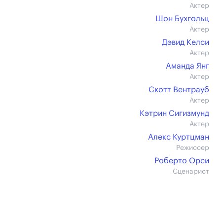
Актер
Шон Бухгольц
Актер
Дэвид Келси
Актер
Аманда Янг
Актер
Скотт Вентрауб
Актер
Кэтрин Сигизмунд
Актер
Алекс Куртцман
Режиссер
Роберто Орси
Сценарист