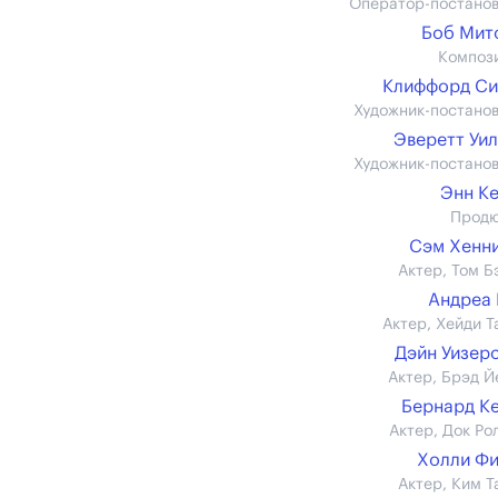
Оператор-постано
Боб Мит
Композ
Клиффорд Си
Художник-постано
Эверетт Уи
Художник-постано
Энн К
Прод
Сэм Хенн
Актер, Том Б
Андреа
Актер, Хейди Т
Дэйн Уизер
Актер, Брэд Й
Бернард К
Актер, Док Ро
Холли Ф
Актер, Ким Т