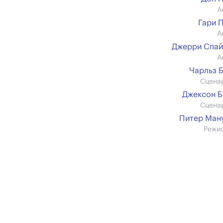
А
Гари 
А
Джерри Спай
А
Чарльз 
Сцена
Джексон 
Сцена
Питер Ман
Режи