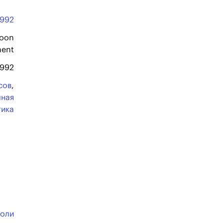
1992
Moon
ment
1992
сов
,
чная
тика
толи