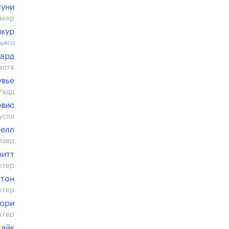
уни
акер
нкур
ьяго
нард
аста
увье
Радд
эвис
усли
белл
йзер
ритт
ктер
гтон
ктер
гори
ктер
Пайк