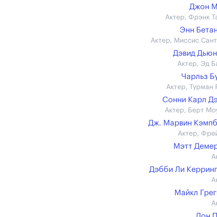
Джон М
Актер, Фрэнк Т
Энн Бета
Актер, Миссис Сант
Дэвид Дью
Актер, Эд Б
Чарльз Б
Актер, Турман 
Сонни Карл Д
Актер, Берт Мо
Дж. Марвин Кэмп
Актер, Фре
Мэтт Деме
А
Дэбби Ли Керрин
А
Майкл Гре
А
Дон 