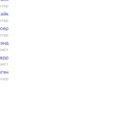
ктер
Пайк
ктер
сер
ктер
Бэнд
рист
Барр
рист
угян
ссер