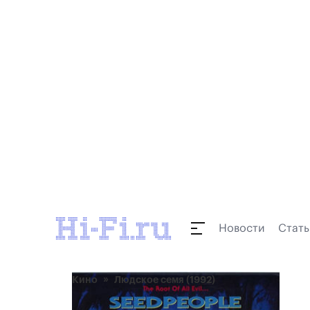
Новости
Стать
Кино
Людское семя (1992)