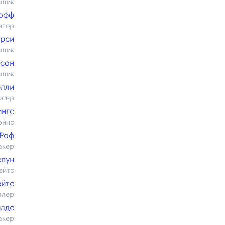
вщик
офф
итор
рси
вщик
лсон
вщик
елли
юсер
ингс
эйнс
 Роф
акер
спун
ейтс
ейтс
ллер
илдс
акер