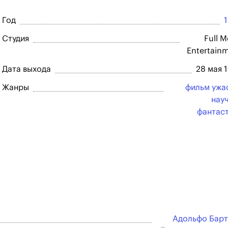
Год
Студия
Full 
Entertain
Дата выхода
28 мая 
Жанры
фильм ужа
нау
фантас
Адольфо Бар