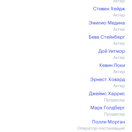
Актер
Стивен Хейдж
Актер
Эмилио Медина
Актер
Бева Стейнберг
Актер
Дой Уитмор
Актер
Кевин Локи
Актер
Эрнест Ховард
Актер
Джеймс Харрис
Продюсер
Марк Голдберг
Продюсер
Полли Морган
Оператор-постановщик