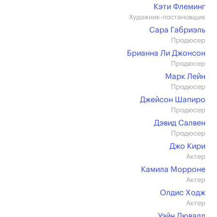
Кэти Флеминг
Художник-постановщик
Сара Габриэль
Продюсер
Брианна Ли Джонсон
Продюсер
Марк Лейн
Продюсер
Джейсон Шапиро
Продюсер
Дэвид Салвен
Продюсер
Джо Кири
Актер
Камила Морроне
Актер
Олдис Ходж
Актер
Уэйн Дювалл