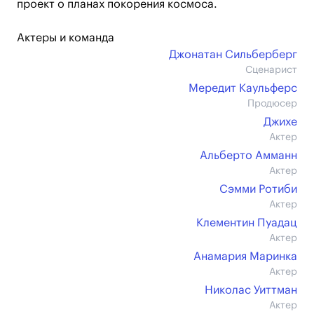
проект о планах покорения космоса.
Актеры и команда
Джонатан Сильберберг
Сценарист
Мередит Каульферс
Продюсер
Джихе
Актер
Альберто Амманн
Актер
Сэмми Ротиби
Актер
Клементин Пуадац
Актер
Анамария Маринка
Актер
Николас Уиттман
Актер