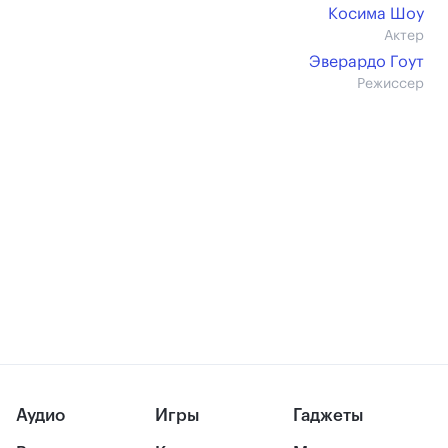
Косима Шоу
Актер
Эверардо Гоут
Режиссер
Аудио
Игры
Гаджеты