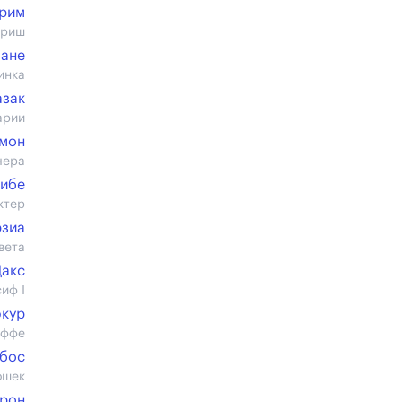
рим
ариш
ане
инка
азак
арии
мон
чера
Рибе
ктер
рзиа
вета
Дакс
иф I
кур
аффе
бос
ошек
ерон