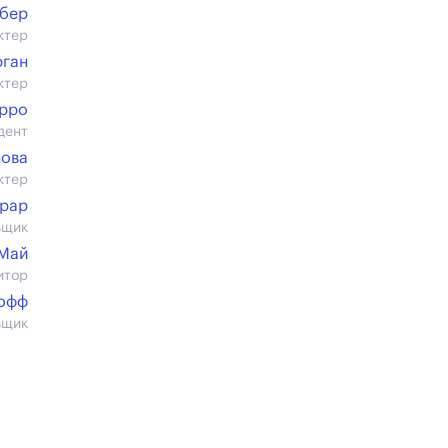
ьбер
ктер
ган
ктер
арро
дент
нова
ктер
ирар
вщик
 Май
итор
офф
вщик