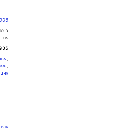
1936
Nero
ilms
1936
льм
,
ама
,
ация
твак