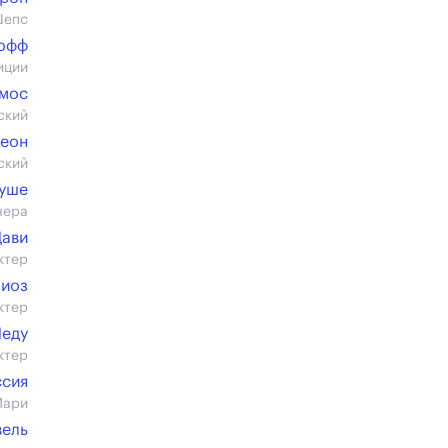
Шепс
офф
иции
мос
ский
еон
ский
уше
чера
Дави
ктер
лиоз
ктер
Леду
ктер
ссия
Мари
вель