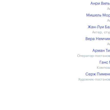
Анри Вил
А
Мишель Мор
А
Жан-Луи Б
Актер, сту
Вера Немчи
А
Арман Т
Оператор-постано
Ганс
Композ
Серж Пимен
Художник-постано