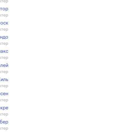
ктер
тор
ктер
Боск
ктер
индо
ктер
макс
ктер
рлей
ктер
иль
ктер
рсен
ктер
нкре
ктер
бер
ктер