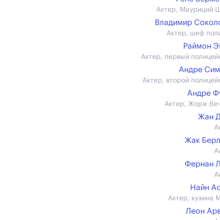
Актер, Мауриций 
Владимир Сокол
Актер, шеф пол
Раймон Э
Актер, первый полицей
Андре Сим
Актер, второй полицей
Андре Ф
Актер, Жорж Ве
Жан 
А
Жак Бер
А
Фернан 
А
Найн А
Актер, кузина 
Леон Ар