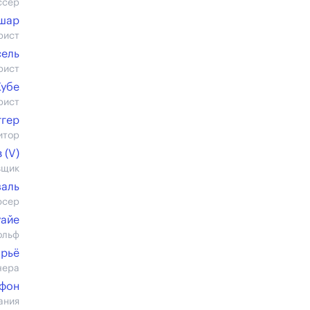
ссер
шар
рист
сель
рист
Кубе
рист
ггер
итор
 (V)
вщик
заль
юсер
уайе
ольф
арьё
чера
фон
ания