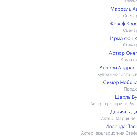
Режи
Марсель А
Сцена
Жозеф Кес
Сцена
Ирма фон 
Сцена
Артюр Оне
Композ
Андрей Андреев
Художник-постано
Симор Небен
Прод
Шарль Б
Актер, кронпринц Руд
Даниэль Д
Актер, Мария Ве
Иоланда Лаф
Актер, эрцгерцогиня Стеф