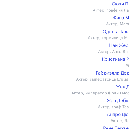
Сюзи П
Актер, графиня Л
Жина М
Актер, Мар
Одетта Тал
Актер, кормилица М
Нан Жер
Актер, Анна Ве
Кристиана 
А
Габриэлла До
Актер, императрица Елиза
Жан 
Актер, император Франц Иос
Жан Дебю
Актер, граф Та
Андре Дю
Актер, Л
Рене Берж