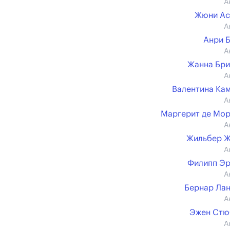
А
Жюни Ас
А
Анри 
А
Жанна Бр
А
Валентина Ка
А
Маргерит де Мо
А
Жильбер Ж
А
Филипп Э
А
Бернар Ла
А
Эжен Стю
А