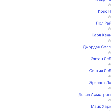
А
Крис 
А
Пол Ра
А
Карл Кен
А
Джордан Сэлл
А
Элтон Ле
А
Синтия Ле
А
Эрклант Л
А
Дэвид Армстронг 
А
Майк Хар