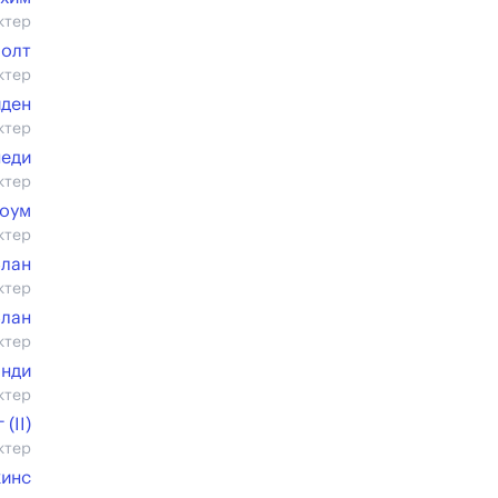
ктер
Нолт
ктер
йден
ктер
неди
ктер
оум
ктер
Блан
ктер
Блан
ктер
анди
ктер
(II)
ктер
кинс