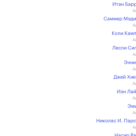
Итан Бар
А
Саммер Мэди
А
Коли Кам
А
Лесли Си
А
Энни
А
Джей Хи
А
Иэн Ла
А
Эми
А
Николас И. Пар
А
Насир Р