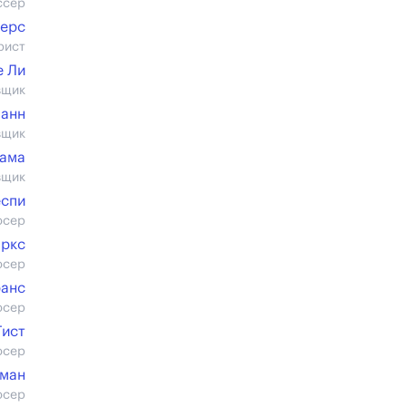
ссер
жерс
рист
е Ли
вщик
манн
вщик
гама
вщик
еспи
юсер
аркс
юсер
ранс
юсер
Гист
юсер
ман
юсер