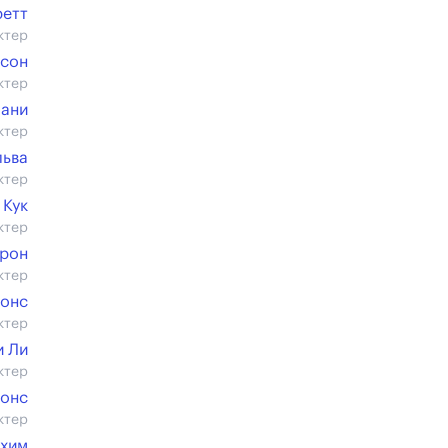
ретт
ктер
сон
ктер
пани
ктер
льва
ктер
 Кук
ктер
ерон
ктер
йонс
ктер
 Ли
ктер
сонс
ктер
ахим