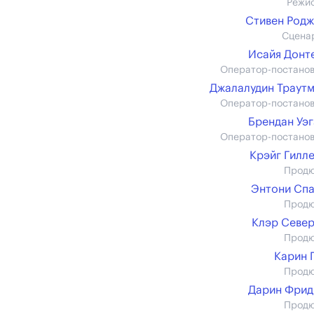
Режи
Стивен Род
Сцена
Исайя Донт
Оператор-постано
Джалалудин Траут
Оператор-постано
Брендан Уэ
Оператор-постано
Крэйг Гилл
Прод
Энтони Сп
Прод
Клэр Севе
Прод
Карин 
Прод
Дарин Фрид
Прод