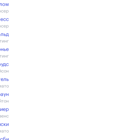
блом
юсер
лесс
юсер
ольд
тинг
рнье
тинг
оудс
йсон
тель
мато
раун
йтон
иер
венс
иски
мато
нсби