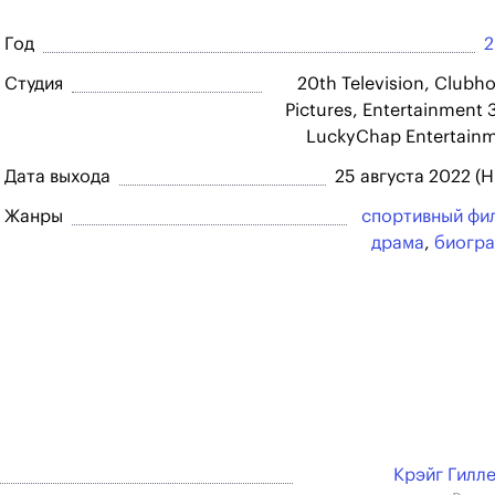
Год
2
Студия
20th Television, Clubh
Pictures, Entertainment 
LuckyChap Entertain
Дата выхода
25 августа 2022 (H
Жанры
спортивный фи
драма
,
биогр
Крэйг Гилл