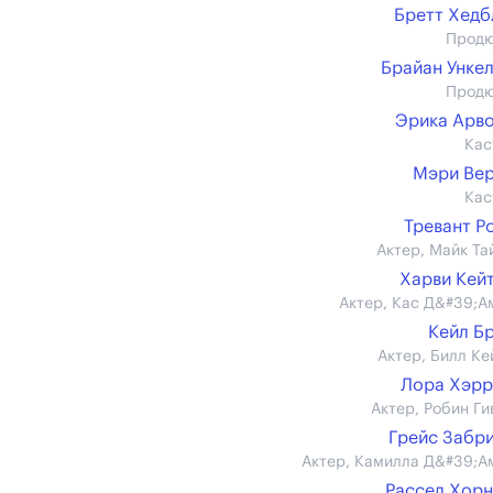
Бретт Хед
Прод
Брайан Унке
Прод
Эрика Арв
Кас
Мэри Ве
Кас
Тревант Р
Актер, Майк Та
Харви Кей
Актер, Кас Д&#39;А
Кейл Б
Актер, Билл Ке
Лора Хэрр
Актер, Робин Ги
Грейс Забр
Актер, Камилла Д&#39;А
Рассел Хор