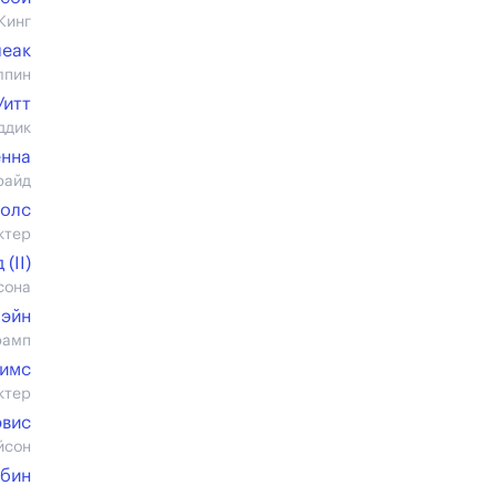
Кинг
леак
лпин
Уитт
ддик
енна
райд
колс
ктер
(II)
сона
Лэйн
рамп
Симс
ктер
эвис
йсон
убин