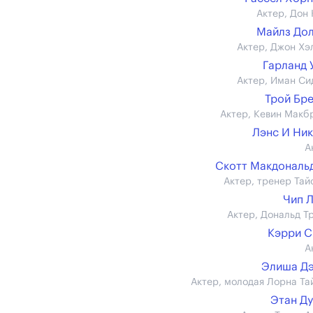
Актер, Дон 
Майлз До
Актер, Джон Хэ
Гарланд 
Актер, Иман Си
Трой Бр
Актер, Кевин Макб
Лэнс И Ни
А
Скотт Макдональд 
Актер, тренер Тай
Чип 
Актер, Дональд Т
Кэрри 
А
Элиша Д
Актер, молодая Лорна Та
Этан Д