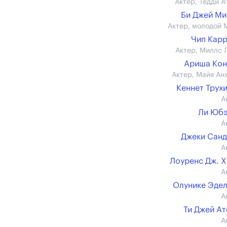
Актер, Тедди А
Би Джей М
Актер, молодой 
Чип Кар
Актер, Миллс 
Ариша Кон
Актер, Майя Ан
Кеннет Трух
А
Ли Юбэ
А
Джеки Сан
А
Лоуренс Дж. 
А
Олунике Эде
А
Ти Джей А
А