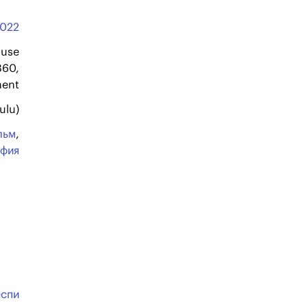
022
ouse
360,
ment
ulu)
льм
,
афия
еспи