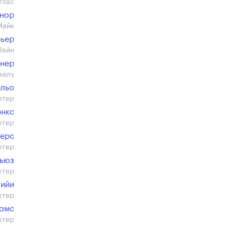
тлас
инор
Майк
рьер
Лейн
нер
желу
ильо
ктер
нкс
ктер
дерс
ктер
Хьюз
ктер
лийи
ктер
томс
ктер