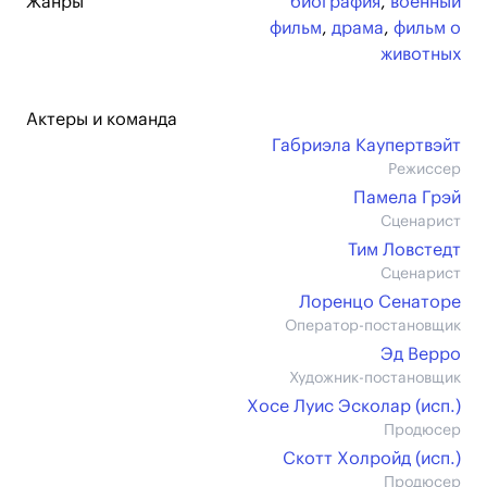
Жанры
биография
,
военный
фильм
,
драма
,
фильм о
животных
Актеры и команда
Габриэла Каупертвэйт
Режиссер
Памела Грэй
Сценарист
Тим Ловстедт
Сценарист
Лоренцо Сенаторе
Оператор-постановщик
Эд Верро
Художник-постановщик
Хосе Луис Эсколар (иcп.)
Продюсер
Скотт Холройд (иcп.)
Продюсер