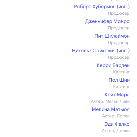
Роберт Хубермэн (иcп.)
Продюсер
Дженнифер Монро
Продюсер
Пит Шилаймон
Продюсер
Николь Стойкович (иcп.)
Продюсер
Керри Барден
Кастинг
Пол Шни
Кастинг
Кейт Мара
Актер, Меган Ливи
Мелина Мэтьюс
Актер, Лопес
Эди Фалко
Актер, Джеки