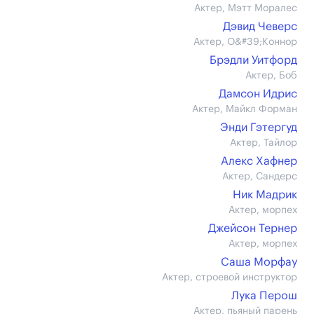
Актер, Мэтт Моралес
Дэвид Чеверс
Актер, О&#39;Коннор
Брэдли Уитфорд
Актер, Боб
Дамсон Идрис
Актер, Майкл Форман
Энди Гэтергуд
Актер, Тайлор
Алекс Хафнер
Актер, Сандерс
Ник Мадрик
Актер, морпех
Джейсон Тернер
Актер, морпех
Саша Морфау
Актер, строевой инструктор
Лука Перош
Актер, пьяный парень