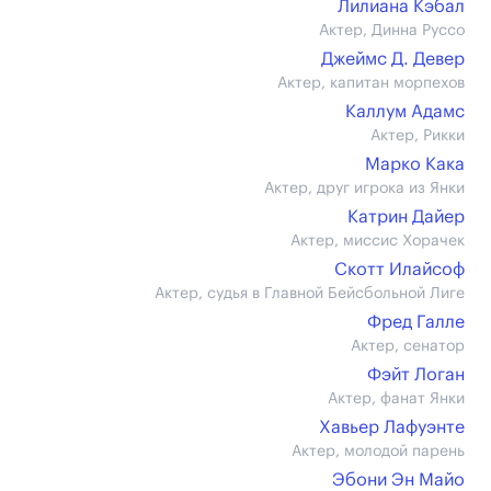
Лилиана Кэбал
Актер, Динна Руссо
Джеймс Д. Девер
Актер, капитан морпехов
Каллум Адамс
Актер, Рикки
Марко Кака
Актер, друг игрока из Янки
Катрин Дайер
Актер, миссис Хорачек
Скотт Илайсоф
Актер, судья в Главной Бейсбольной Лиге
Фред Галле
Актер, сенатор
Фэйт Логан
Актер, фанат Янки
Хавьер Лафуэнте
Актер, молодой парень
Эбони Эн Майо