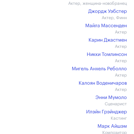
Актер, женщина-новобранец
Джордж Уэбстер
Актер, Финн
Майлз Массенден
Актер
Карин Джастмен
Актер
Никки Томлинсон
Актер
Мигель Анхель Реболло
Актер
Калоян Воденичаров
Актер
Энни Мумоло
Сценарист
Илэйн Грэйнджер
Кастинг
Марк Айшэм
Композитор