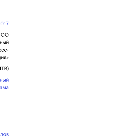
2017
ООО
нный
есс-
дия»
НТВ)
ьный
ама
улов