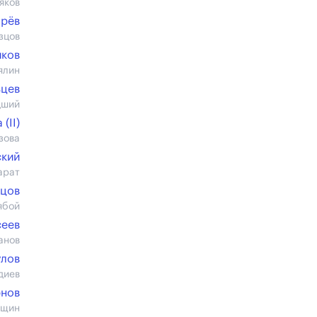
яков
арёв
зцов
иков
ялин
ьцев
дший
(II)
зова
ский
арат
нцов
ябой
сеев
анов
улов
диев
рнов
ощин