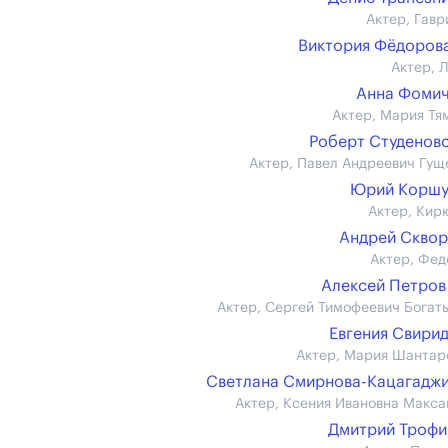
Актер, Гавр
Виктория Фёдорова 
Актер, 
Анна Фоми
Актер, Мария Тя
Роберт Студенов
Актер, Павел Андреевич Гущ
Юрий Коршу
Актер, Кир
Андрей Скво
Актер, Фед
Алексей Петров 
Актер, Сергей Тимофеевич Богат
Евгения Свири
Актер, Мария Шантар
Светлана Смирнова-Кацагадж
Актер, Ксения Ивановна Макса
Дмитрий Троф