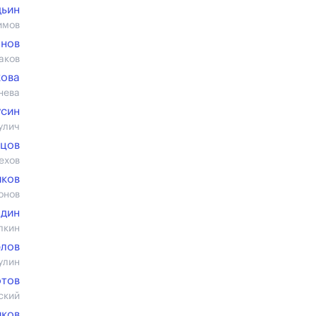
дьин
имов
анов
аков
кова
нева
усин
улич
ецов
ехов
иков
онов
один
лкин
рлов
улин
отов
ский
иков