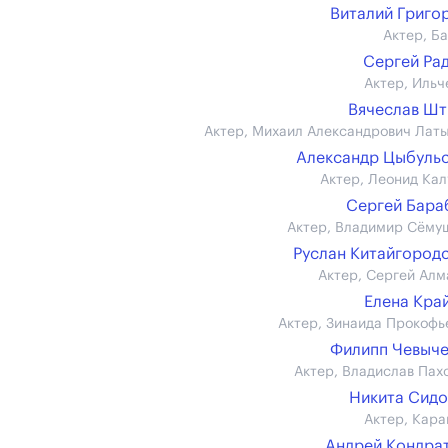
Виталий Григо
Актер, Б
Сергей Ра
Актер, Ильч
Вячеслав Ш
Актер, Михаил Александрович Лат
Александр Цыбуль
Актер, Леонид Кал
Сергей Бар
Актер, Владимир Сёму
Руслан Китайгород
Актер, Сергей Алм
Елена Кра
Актер, Зинаида Прокофь
Филипп Чевыч
Актер, Владислав Пах
Никита Сид
Актер, Кара
Андрей Кондра