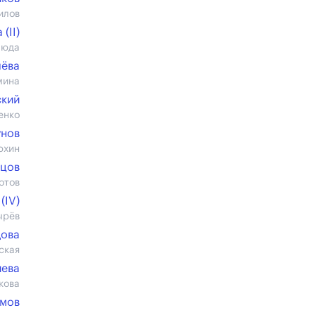
илов
(II)
Люда
чёва
мина
ский
енко
нов
юхин
рцов
отов
(IV)
ырёв
дова
ская
иева
кова
имов