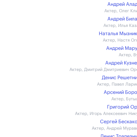
Андрей Ала
Актер, Олег Кл
Андрей Бил
Актер, Илья Каз
Наталья Мызни
Актер, Настя Ог
Андрей Мар
Актер, В
Андрей Кузн
Актер, Дмитрий Дмитриевич Ор
Денис Решетн
Актер, Павел Лари
Арсений Бор
Актер, Буты
Григорий О
Актер, Игорь Алексеевич Ник
Сергей Бескак
Актер, Андрей Мурав
Денис Трапезн