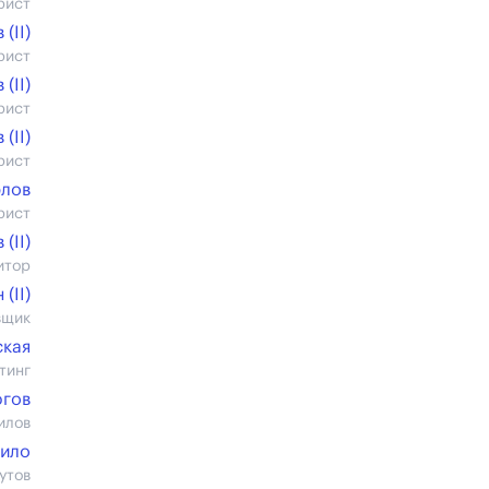
рист
(II)
рист
(II)
рист
(II)
рист
рлов
рист
(II)
итор
(II)
вщик
ская
тинг
югов
илов
рило
утов