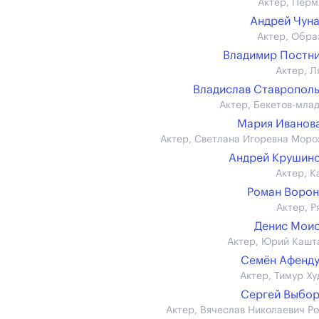
Актер, Перм
Андрей Чун
Актер, Обра
Владимир Постн
Актер, Л
Владислав Ставропол
Актер, Бекетов-мла
Мария Иванова 
Актер, Светлана Игоревна Моро
Андрей Крушин
Актер, К
Роман Воро
Актер, Р
Денис Мои
Актер, Юрий Кашт
Семён Афенд
Актер, Тимур Ху
Сергей Выбо
Актер, Вячеслав Николаевич Р