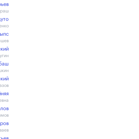
рьев
араш
дуто
енко
тыпс
ышев
ский
угин
абаш
шкин
ский
азов
йняя
евна
елов
омов
оров
ваев
тьев