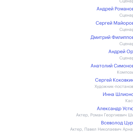
Сцена
Андрей Романов 
Сцена
Сергей Майоров 
Сцена
Дмитрий Филиппов 
Сцена
Андрей О
Сцена
Анатолий Симонов 
Композ
Сергей Коковкин 
Художник-постано
Инна Шлион
Кас
Александр Уст
Актер, Роман Георгиевич Ш
Всеволод Цу
Актер, Павел Николаевич Арна