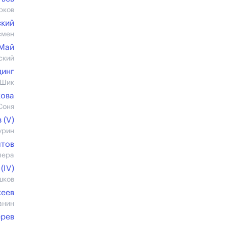
рков
ский
смен
 Май
ский
динг
 Шик
кова
Соня
 (V)
урин
лтов
лера
(IV)
шков
кеев
анин
ерев