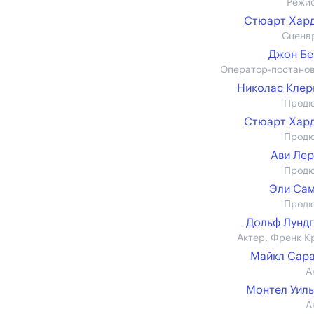
Режи
Стюарт Хар
Сцена
Джон Б
Оператор-постано
Николас Кле
Прод
Стюарт Хар
Прод
Ави Ле
Прод
Эли Са
Прод
Дольф Лунд
Актер, Френк К
Майкл Сар
А
Монтел Уил
А