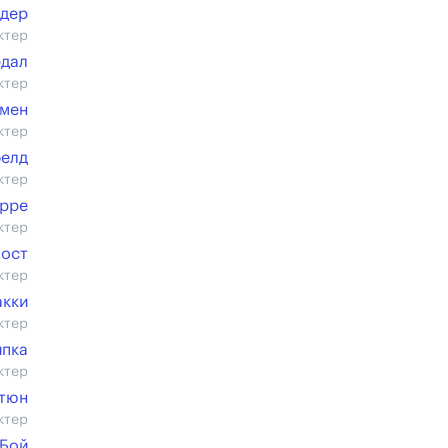
дер
ктер
рдал
ктер
тмен
ктер
елд
ктер
рре
ктер
Пост
ктер
акки
ктер
ипка
ктер
тюн
ктер
 Бой