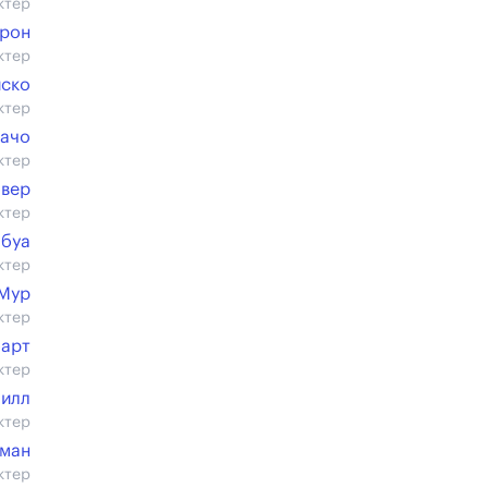
ктер
рон
ктер
иско
ктер
ачо
ктер
овер
ктер
юбуа
ктер
Мур
ктер
барт
ктер
Хилл
ктер
тман
ктер