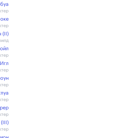
буа
ктер
Боке
ктер
(II)
филд
Койл
ктер
 Игл
ктер
иоун
ктер
глуа
ктер
рер
ктер
III)
ктер
ион