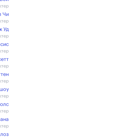
ктер
л Чи
ктер
ж Уд
ктер
нсис
ктер
сетт
ктер
ттен
ктер
шоу
ктер
колс
ктер
рана
ктер
алоз