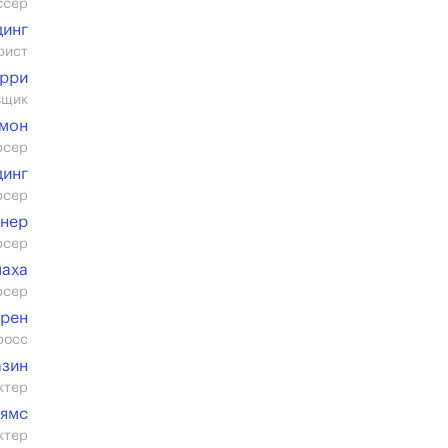
ссер
динг
рист
ерри
вщик
рмон
юсер
динг
юсер
рнер
юсер
маха
юсер
грен
росс
азин
ктер
ьямс
ктер