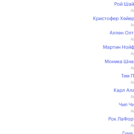
Рой Шай
А
Кристофер Хейе
А
Аллен Ол
А
Мартин Нойф
А
Моника Шна
А
Тим 
А
Карл Ал
А
Чип Ч
А
Рок ЛаФор
А
Гучи