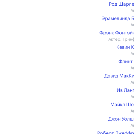
Род Шарле
А
Эрамелинда 
А
Фрэнк Фонтэйн 
Актер, Грин
Кевин 
А
Флинт
А
Дэвид МакК
А
Ив Лан
А
Майкл Ше
А
Джон Уолш (
А
Роберт Джеффр