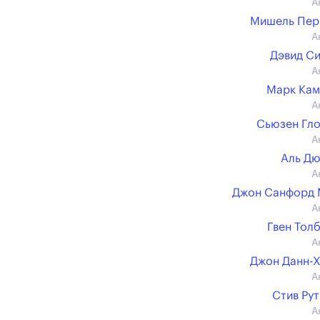
А
Мишель Пер
А
Дэвид С
А
Марк Кам
А
Сьюзен Гл
А
Аль Д
А
Джон Санфорд 
А
Гвен Тол
А
Джон Данн-
А
Стив Ру
А