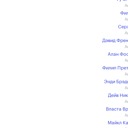
А
Фи
А
Сер
А
Дэвид Фре
А
Алан Фо
А
Филип Пре
А
Энди Брэд
А
Дейв Ни
А
Власта В
А
Майкл К