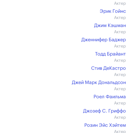
Актер
Эрик Гойнс
Актер
Джим Кэшман
Актер
Дженнифер Баджер
Актер
Тодд Брайант
Актер
Стив ДеКастро
Актер
Джей Марк Дональдсон
Актер
Роел Фаильма
Актер
Джозеф С. Гриффо
Актер
Розин Эйс Хэйтем
Актер