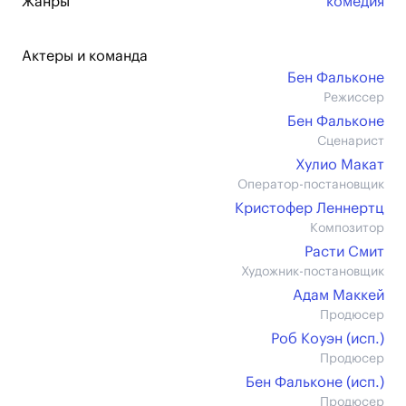
Жанры
комедия
Актеры и команда
Бен Фальконе
Режиссер
Бен Фальконе
Сценарист
Хулио Макат
Оператор-постановщик
Кристофер Леннертц
Композитор
Расти Смит
Художник-постановщик
Адам Маккей
Продюсер
Роб Коуэн (иcп.)
Продюсер
Бен Фальконе (иcп.)
Продюсер