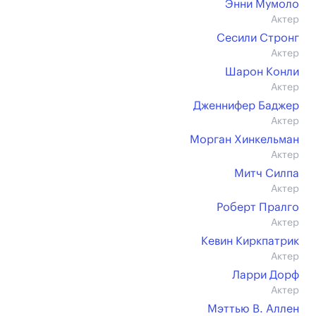
Энни Мумоло
Актер
Сесили Стронг
Актер
Шарон Конли
Актер
Дженнифер Баджер
Актер
Морган Хинкельман
Актер
Митч Силпа
Актер
Роберт Пралго
Актер
Кевин Киркпатрик
Актер
Ларри Дорф
Актер
Мэттью В. Аллен