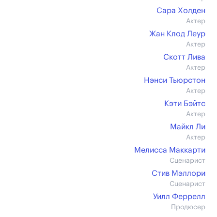
Сара Холден
Актер
Жан Клод Леур
Актер
Скотт Лива
Актер
Нэнси Тьюрстон
Актер
Кэти Бэйтс
Актер
Майкл Ли
Актер
Мелисса Маккарти
Сценарист
Стив Мэллори
Сценарист
Уилл Феррелл
Продюсер