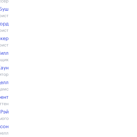
ссер
 Буш
рист
уорд
рист
скер
рист
Гилл
вщик
Каун
итор
делл
дамс
ент
ттен
 Рэй
ьюго
рсон
челл