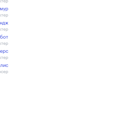
ктер
ймур
ктер
эндж
ктер
лбот
ктер
терс
ктер
ллис
юсер