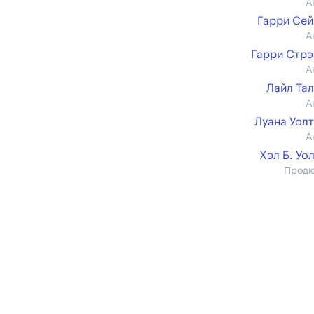
А
Гарри Се
А
Гарри Стр
А
Лайл Та
А
Луана Уол
А
Хэл Б. Уо
Прод