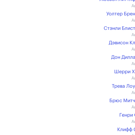
А
Уолтер Бре
А
Стэнли Блис
А
Дэвисон К
А
Дон Дилл
А
Шерри Х
А
Трева Ло
А
Брюс Митч
А
Генри
А
Клифф 