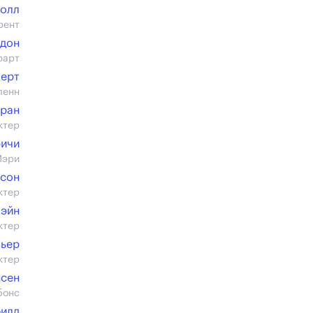
Холл
рент
рдон
юарт
берт
ленн
ран
ктер
ичи
Мэри
сон
ктер
Лэйн
ктер
льер
ктер
сен
бонс
филд