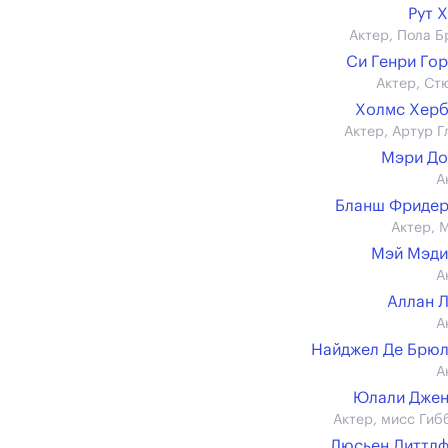
Рут 
Актер, Пола Б
Си Генри Го
Актер, Ст
Холмс Хер
Актер, Артур Г
Мэри До
А
Бланш Фридер
Актер, 
Мэй Мэди
А
Аллан 
А
Найджел Де Брю
А
Юлали Джен
Актер, мисс Гиб
Люсьен Литтл