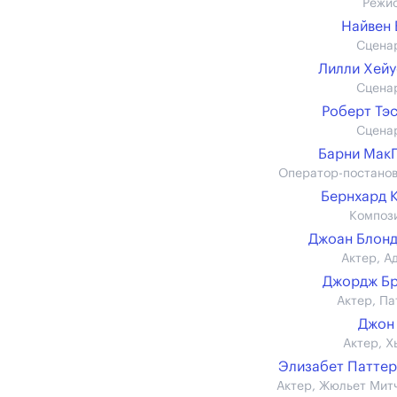
Режи
Найвен
Сцена
Лилли Хей
Сцена
Роберт Тэ
Сцена
Барни Мак
Оператор-постано
Бернхард 
Композ
Джоан Блон
Актер, А
Джордж Бр
Актер, Па
Джон
Актер, Х
Элизабет Патте
Актер, Жюльет Мит