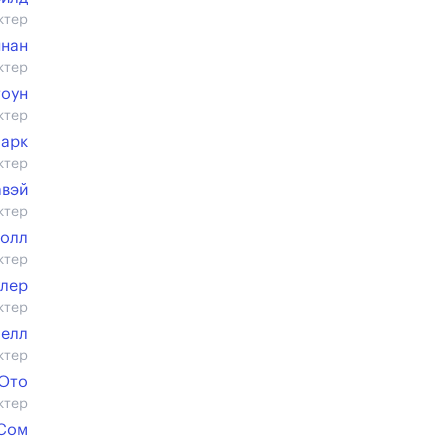
ктер
ннан
ктер
тоун
ктер
ларк
ктер
авэй
ктер
олл
ктер
улер
ктер
елл
ктер
 Ото
ктер
Сом