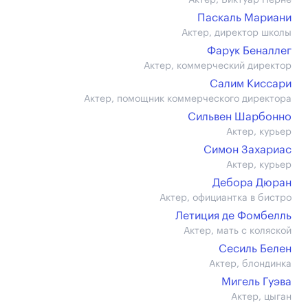
Актер, Виктуар Перне
Паскаль Мариани
Актер, директор школы
Фарук Беналлег
Актер, коммерческий директор
Салим Киссари
Актер, помощник коммерческого директора
Сильвен Шарбонно
Актер, курьер
Симон Захариас
Актер, курьер
Дебора Дюран
Актер, официантка в бистро
Летиция де Фомбелль
Актер, мать с коляской
Сесиль Белен
Актер, блондинка
Мигель Гуэва
Актер, цыган