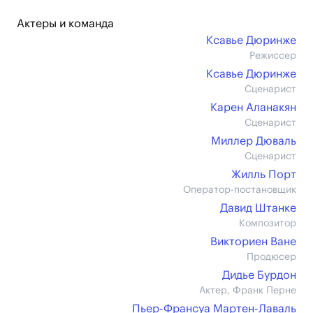
Актеры и команда
Ксавье Дюринже
Режиссер
Ксавье Дюринже
Сценарист
Карен Аланакян
Сценарист
Миллер Дюваль
Сценарист
Жилль Порт
Оператор-постановщик
Давид Штанке
Композитор
Викториен Ване
Продюсер
Дидье Бурдон
Актер, Франк Перне
Пьер-Франсуа Мартен-Лаваль