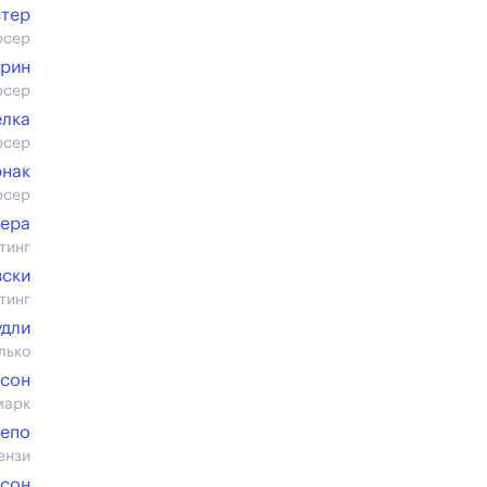
стер
юсер
орин
юсер
елка
юсер
рнак
юсер
дера
тинг
вски
тинг
удли
лько
ьсон
марк
депо
ензи
есон