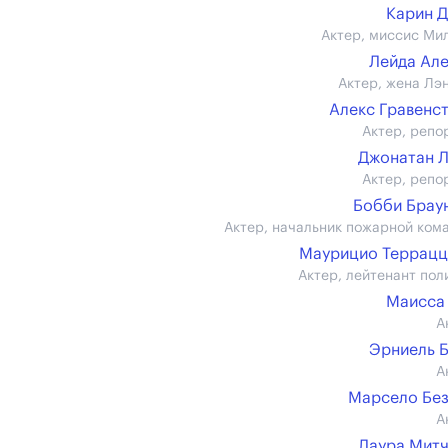
Карин 
Актер, миссис Ми
Лейда Ал
Актер, жена Лэ
Алекс Гравенс
Актер, репо
Джонатан 
Актер, репо
Бобби Браун 
Актер, начальник пожарной ком
Маурицио Террац
Актер, лейтенант пол
Маисса
А
Эрниель 
А
Марсело Бе
А
Лаура Мит