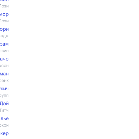
Пози
смор
Пози
Лори
эндж
Крам
эвин
ачо
ксон
еман
рэнк
укич
рупп
 Дэй
Титч
алье
ркон
ккер