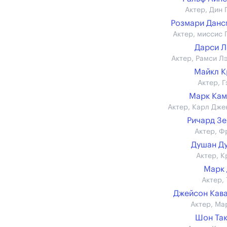
Актер, Дин 
Розмари Дан
Актер, миссис 
Дарси 
Актер, Рамси Л
Майкл 
Актер, Г
Марк Кам
Актер, Карл Дже
Ричард З
Актер, Ф
Душан Д
Актер, К
Марк
Актер, 
Джейсон Кав
Актер, Ма
Шон Та