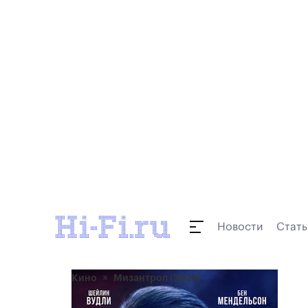
Новости
Стать
Кино
Мизантроп (2023)