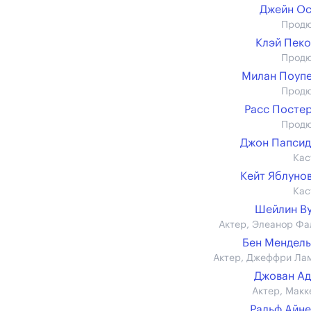
Джейн О
Прод
Клэй Пек
Прод
Милан Поуп
Прод
Расс Посте
Прод
Джон Папси
Кас
Кейт Яблуно
Кас
Шейлин В
Актер, Элеанор Фа
Бен Мендел
Актер, Джеффри Ла
Джован А
Актер, Макк
Ральф Айн