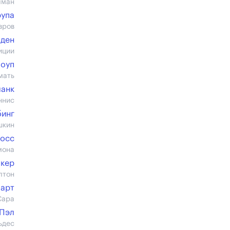
лман
рупа
вров
лден
иции
Поуп
мать
ланк
ннис
бинг
шкин
Фосс
мона
окер
лтон
Харт
Сара
 Пэл
ьдес