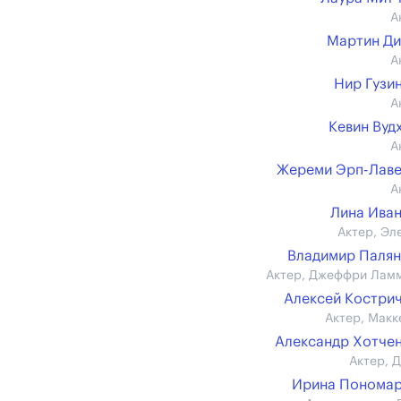
А
Мартин Д
А
Нир Гузи
А
Кевин Вуд
А
Жереми Эрп-Лав
А
Лина Ива
Актер, Эл
Владимир Паля
Актер, Джеффри Лам
Алексей Костри
Актер, Макк
Александр Хотче
Актер, 
Ирина Пономар