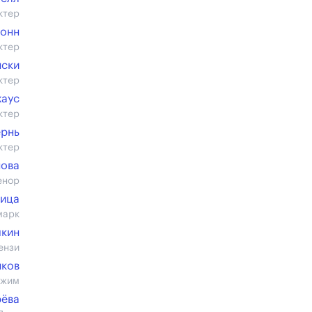
ктер
ионн
ктер
нски
ктер
хаус
ктер
ернь
ктер
нова
енор
ница
марк
чкин
ензи
нков
Джим
ёва