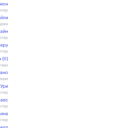
Дион
ллер
ейли
нджа
тайн
ртер
Леру
ртер
(II)
анды
цано
иции
 Ури
ктер
Баес
ктер
зина
ктер
челл