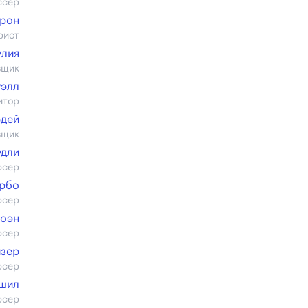
ссер
рон
рист
улия
вщик
уэлл
итор
рдей
вщик
удли
юсер
арбо
юсер
Коэн
юсер
йзер
юсер
шил
юсер