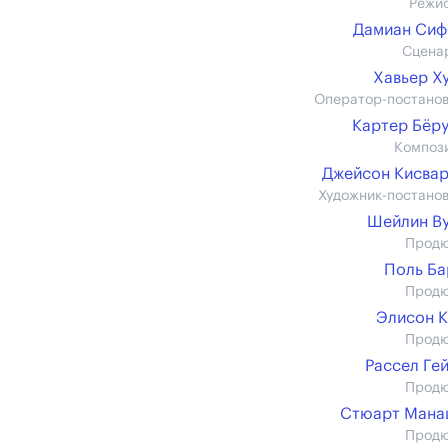
Режи
Дамиан Сиф
Сцена
Хавьер Х
Оператор-постано
Картер Бёр
Композ
Джейсон Кисва
Художник-постано
Шейлин В
Прод
Поль Б
Прод
Элисон 
Прод
Рассел Ге
Прод
Стюарт Мана
Прод