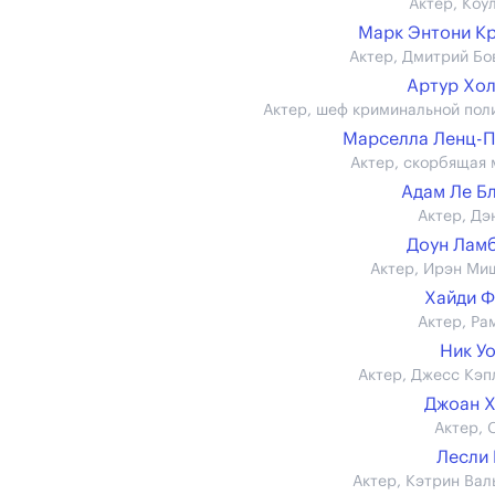
Актер, Коу
Марк Энтони К
Актер, Дмитрий Бо
Артур Хо
Актер, шеф криминальной пол
Марселла Ленц-
Актер, скорбящая 
Адам Ле Б
Актер, Дэ
Доун Лам
Актер, Ирэн Ми
Хайди 
Актер, Ра
Ник У
Актер, Джесс Кэп
Джоан 
Актер, 
Лесли
Актер, Кэтрин Вал