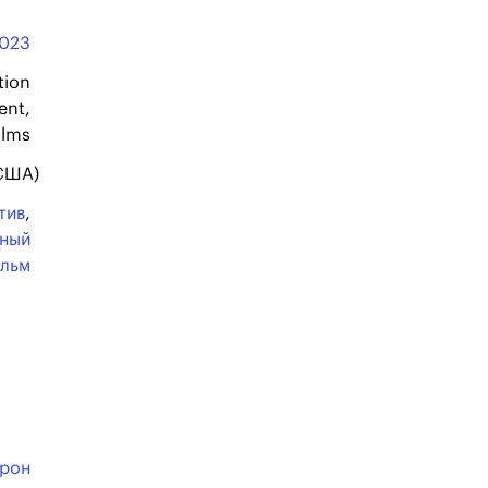
023
tion
ent,
ilms
(США)
тив
,
ьный
льм
рон