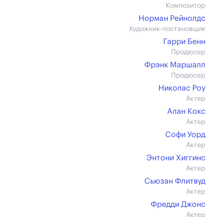
Композитор
Норман Рейнолдс
Художник-постановщик
Гарри Бенн
Продюсер
Фрэнк Маршалл
Продюсер
Николас Роу
Актер
Алан Кокс
Актер
Софи Уорд
Актер
Энтони Хиггинс
Актер
Сьюзан Флитвуд
Актер
Фредди Джонс
Актер