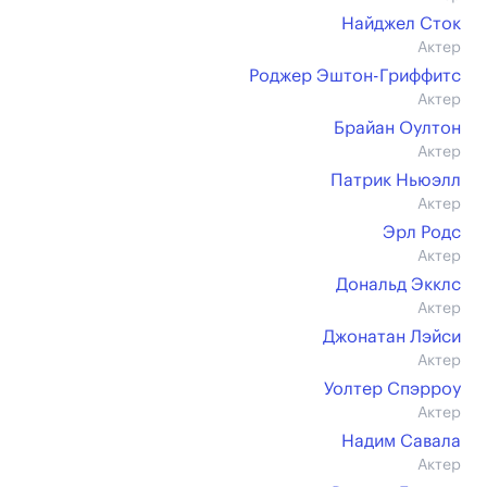
Найджел Сток
Актер
Роджер Эштон-Гриффитс
Актер
Брайан Оултон
Актер
Патрик Ньюэлл
Актер
Эрл Родс
Актер
Дональд Экклс
Актер
Джонатан Лэйси
Актер
Уолтер Спэрроу
Актер
Надим Савала
Актер