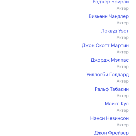
Роджер Брирли
Актер
Вивьенн Чандлер
Актер
Локвуд Уэст
Актер
Джон Скотт Мартин
Актер
Джордж Мэлпас
Актер
Уиллогби Годдард
Актер
Ральф Табакин
Актер
Майкл Кул
Актер
Нэнси Невинсон
Актер
Джон Фрейзер