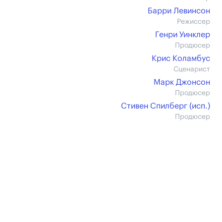
Барри Левинсон
Режиссер
Генри Уинклер
Продюсер
Крис Коламбус
Сценарист
Марк Джонсон
Продюсер
Стивен Спилберг (иcп.)
Продюсер