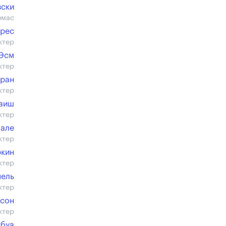
вски
омас
арес
ктер
 Эсм
ктер
еран
ктер
наиш
ктер
мале
ктер
ркин
ктер
пель
ктер
сон
ктер
гбуа