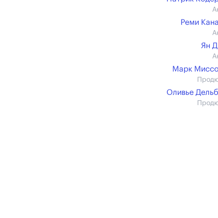
А
Реми Кан
А
Ян 
А
Марк Миссо
Прод
Оливье Дель
Прод