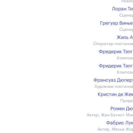
Режи
Лоран Т
Сцена
Грегуар Винь
Сцена
Жиль 
Оператор-постано
Фредерик Тэл
Композ
Фридерик Тэл
Композ
Франсуаз Дюпер
Художник-постано
Кристин де Же
Прод
Ромен Дю
Актер, Жан-Батист Мо
Фабрис Лу
Актер, Месье Жо