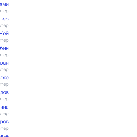
ами
ктер
Пьер
ктер
Жей
ктер
обин
ктер
аран
ктер
ерже
ктер
адов
ктер
ина
ктер
тров
ктер
рлье