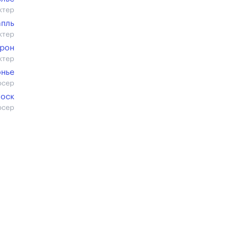
ктер
апль
ктер
Дрон
ктер
нье
юсер
боск
юсер