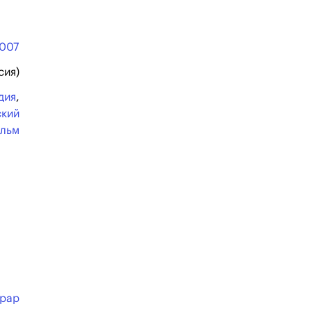
007
сия)
дия
,
ский
льм
ирар