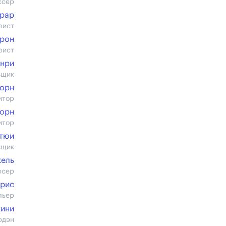
ссер
ирар
рист
ерон
рист
Анри
вщик
горн
итор
горн
итор
тюи
вщик
кель
юсер
рис
льер
кини
рдэн