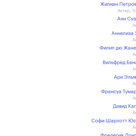
Жилиан Петро
Актер, Т
Анн Су
А
Аннелиза
А
Филип дю Жан
А
Вильфред Бе
А
Ари Эль
А
Франсуа Тума
А
Давид Ка
А
Софи-Шарлотт Юс
А
Фредерик Лон