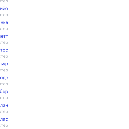
ктер
Гийо
ктер
анье
ктер
летт
ктер
нтос
ктер
льяр
ктер
Воде
ктер
обер
ктер
ллэн
ктер
плас
ктер