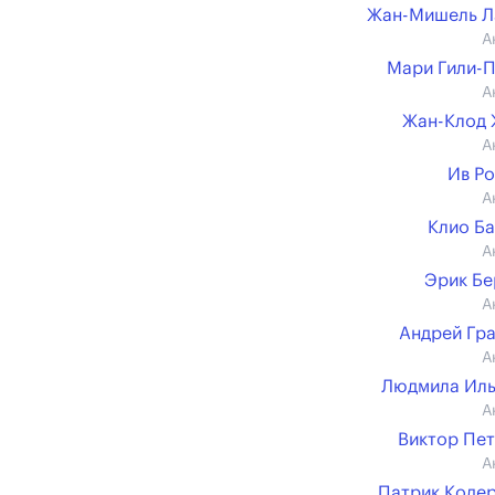
Жан-Мишель Л
А
Мари Гили-
А
Жан-Клод 
А
Ив Р
А
Клио Б
А
Эрик Б
А
Андрей Гр
А
Людмила Иль
А
Виктор Пе
А
Патрик Коде