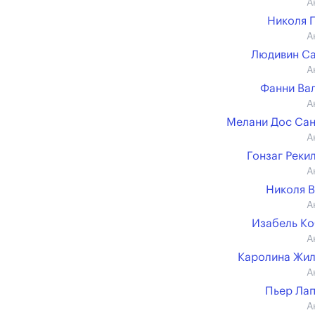
А
Николя 
А
Людивин С
А
Фанни Ва
А
Мелани Дос Са
А
Гонзаг Реки
А
Николя 
А
Изабель К
А
Каролина Жи
А
Пьер Ла
А