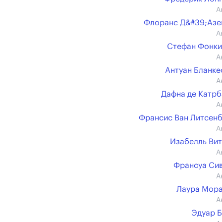
А
Флоранс Д&#39;Аз
А
Стефан Фонк
А
Антуан Бланк
А
Дафна де Катр
А
Франсис Ван Литсен
А
Изабелль Ви
А
Франсуа Си
А
Лаура Мор
А
Эдуар 