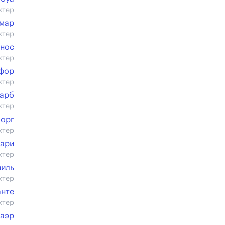
ктер
емар
ктер
инос
ктер
ефор
ктер
барб
ктер
борг
ктер
тари
ктер
виль
ктер
анте
ктер
Баэр