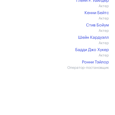
Гленн Р. Уайлдер
Актер
Кенни Бейтс
Актер
Стив Бойум
Актер
Шейн Кардуэлл
Актер
Бадди Джо Хукер
Актер
Ронни Тэйлор
Оператор-постановщик