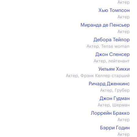
Актер
Хью Томпсон
Актер
Миранда де Пенсьер
Актер
Дебора Тейлор
Актер, Tense woman
Джон Спенсер
Актер, лейтенант
Уильям Хикки
Актер, Фрэнк Келлер старший
Ричард Дженкинс
Актер, Грубер
Джон Гудман
Актер, Шерман
Лоррейн Бракко
Актер
Бэрри Годин
Актер