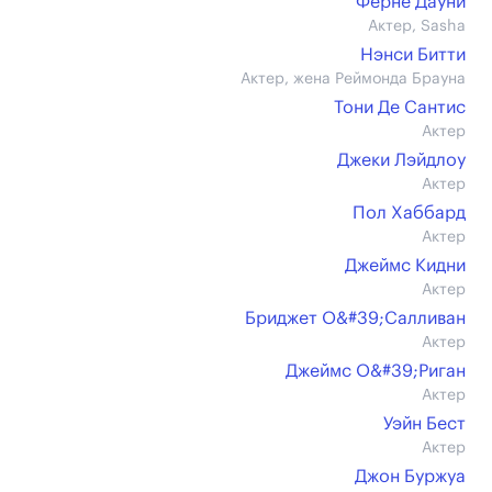
Ферне Дауни
Актер, Sasha
Нэнси Битти
Актер, жена Реймонда Брауна
Тони Де Сантис
Актер
Джеки Лэйдлоу
Актер
Пол Хаббард
Актер
Джеймс Кидни
Актер
Бриджет О&#39;Салливан
Актер
Джеймс О&#39;Риган
Актер
Уэйн Бест
Актер
Джон Буржуа