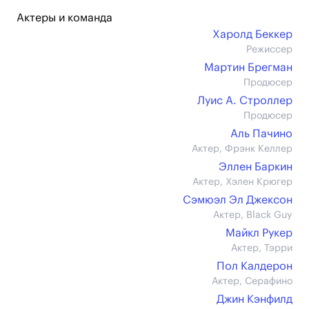
Актеры и команда
Харолд Беккер
Режиссер
Мартин Брегман
Продюсер
Луис А. Строллер
Продюсер
Аль Пачино
Актер, Фрэнк Келлер
Эллен Баркин
Актер, Хэлен Крюгер
Сэмюэл Эл Джексон
Актер, Black Guy
Майкл Рукер
Актер, Тэрри
Пол Калдерон
Актер, Серафино
Джин Кэнфилд