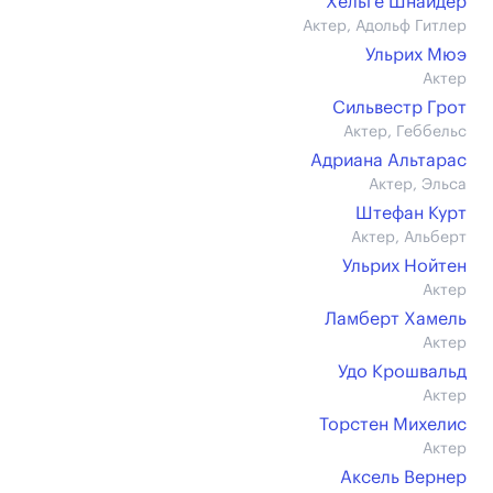
Хельге Шнайдер
Актер, Адольф Гитлер
Ульрих Мюэ
Актер
Сильвестр Грот
Актер, Геббельс
Адриана Альтарас
Актер, Эльса
Штефан Курт
Актер, Альберт
Ульрих Нойтен
Актер
Ламберт Хамель
Актер
Удо Крошвальд
Актер
Торстен Михелис
Актер
Аксель Вернер