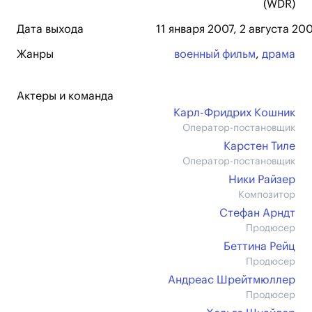
(WDR)
Дата выхода
11 января 2007, 2 августа 20
Жанры
военный фильм
,
драма
Актеры и команда
Карл-Фридрих Кошник
Оператор-постановщик
Карстен Тиле
Оператор-постановщик
Ники Райзер
Композитор
Стефан Арндт
Продюсер
Беттина Рейц
Продюсер
Андреас Шрейтмюллер
Продюсер