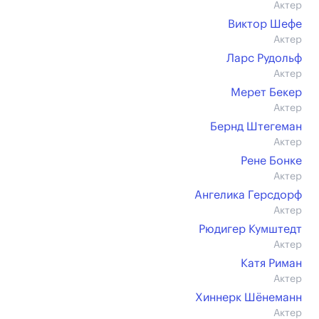
Актер
Виктор Шефе
Актер
Ларс Рудольф
Актер
Мерет Бекер
Актер
Бернд Штегеман
Актер
Рене Бонке
Актер
Ангелика Герсдорф
Актер
Рюдигер Кумштедт
Актер
Катя Риман
Актер
Хиннерк Шёнеманн
Актер