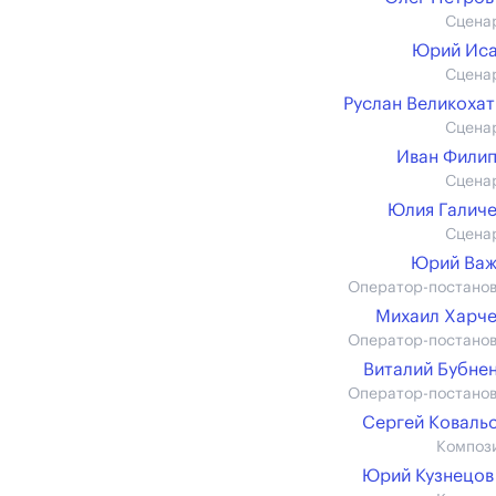
Сцена
Юрий Иса
Сцена
Руслан Великоха
Сцена
Иван Фили
Сцена
Юлия Галич
Сцена
Юрий Важ
Оператор-постано
Михаил Харч
Оператор-постано
Виталий Бубне
Оператор-постано
Сергей Коваль
Композ
Юрий Кузнецов 