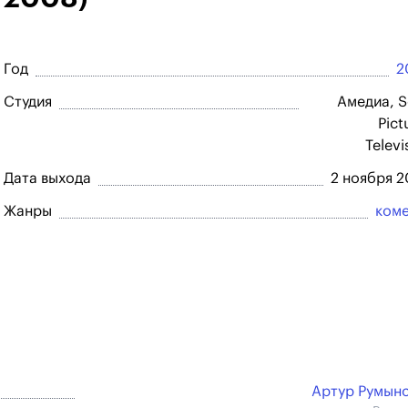
Год
2
Студия
Амедиа, 
Pict
Televi
Дата выхода
2 ноября 
Жанры
ком
Артур Румын