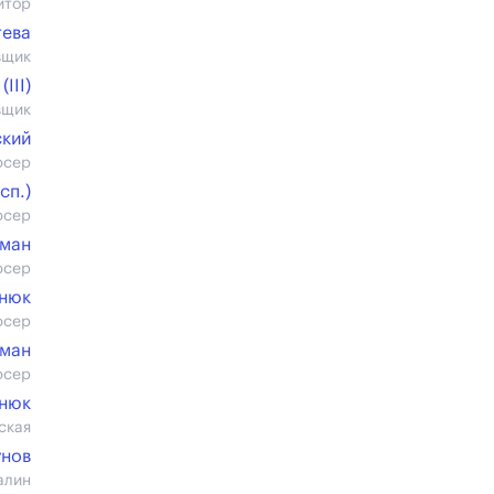
итор
тева
вщик
III)
вщик
ский
юсер
cп.)
юсер
ьман
юсер
рнюк
юсер
ьман
юсер
тнюк
ская
унов
алин