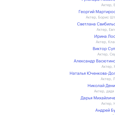
Актер, 
Георгий Мартиро
Актер, Борис Ш
Светлана Свибиль
Актер, Евг
Ирина Ло
Актер, Кла
Виктор Су
Актер, Се
Александр Васютин
Актер, 
Наталья Юченкова-До
Актер, 
Николай Ден
Актер, дядя
Дарья Михайлич
Актер, 
Андрей Б