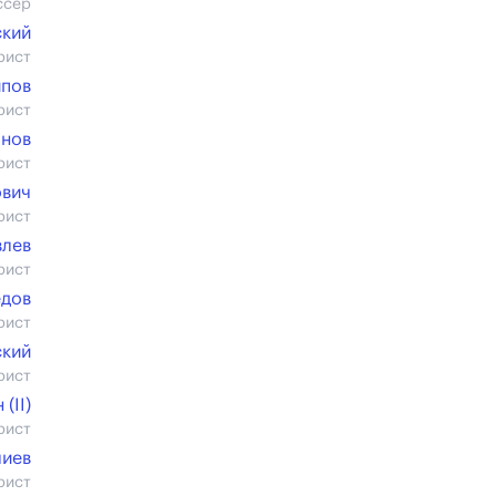
ссер
кий
рист
ипов
рист
анов
рист
ович
рист
влев
рист
едов
рист
ский
рист
(II)
рист
лиев
рист