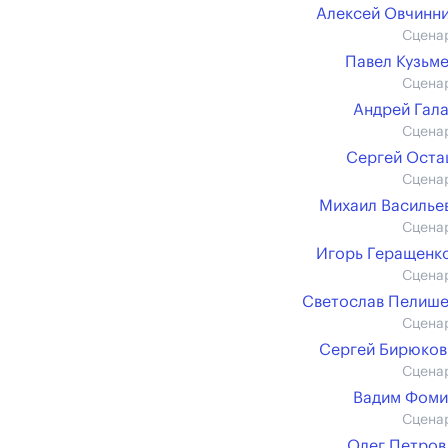
Алексей Овчинн
Сцена
Павел Кузьм
Сцена
Андрей Гал
Сцена
Сергей Ост
Сцена
Михаил Васильев 
Сцена
Игорь Геращенко 
Сцена
Светослав Пелиш
Сцена
Сергей Бирюков (
Сцена
Вадим Фоми
Сцена
Олег Петров 