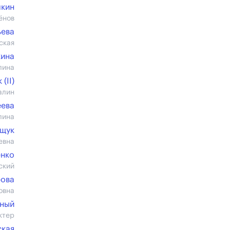
лкин
ёнов
ьева
ская
кина
лина
(II)
алин
еева
лина
щук
евна
енко
ский
рова
овна
дный
ктер
ская