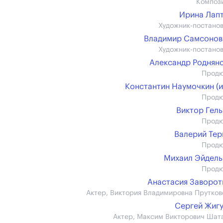
Композ
Ирина Лап
Художник-постано
Владимир Самсонов (
Художник-постано
Александр Роднян
Прод
Константин Наумочкин (и
Прод
Виктор Гел
Прод
Валерий Те
Прод
Михаил Эйдел
Прод
Анастасия Заворо
Актер, Виктория Владимировна Прутков
Сергей Жиг
Актер, Максим Викторович Шат