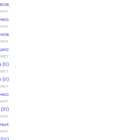
иков
рист
енко
рист
анов
рист
ашко
рист
(II)
рист
(II)
рист
енко
рист
III)
рист
ных
рист
(IV)