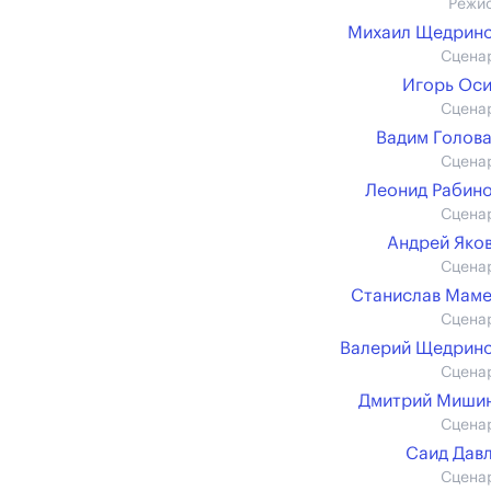
Режи
Михаил Щедринс
Сцена
Игорь Ос
Сцена
Вадим Голов
Сцена
Леонид Рабин
Сцена
Андрей Яко
Сцена
Станислав Мам
Сцена
Валерий Щедрин
Сцена
Дмитрий Мишин 
Сцена
Саид Дав
Сцена