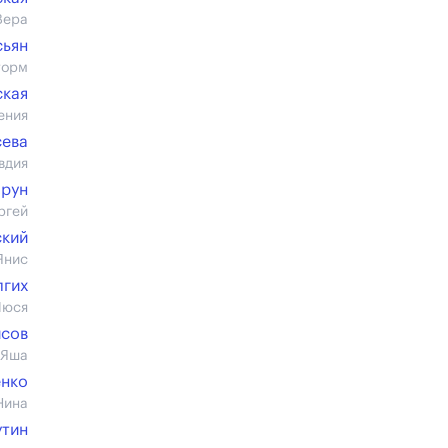
Вера
сьян
торм
ская
ения
сева
вдия
прун
ргей
ский
Янис
лгих
Люся
исов
 Яша
енко
Нина
утин