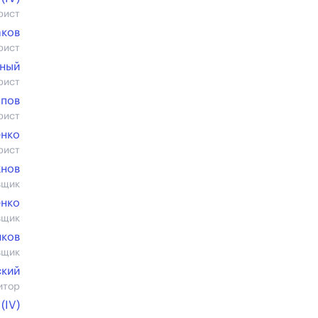
рист
ков
рист
тный
рист
ппов
рист
енко
рист
нов
вщик
енко
вщик
нков
вщик
ский
итор
(IV)