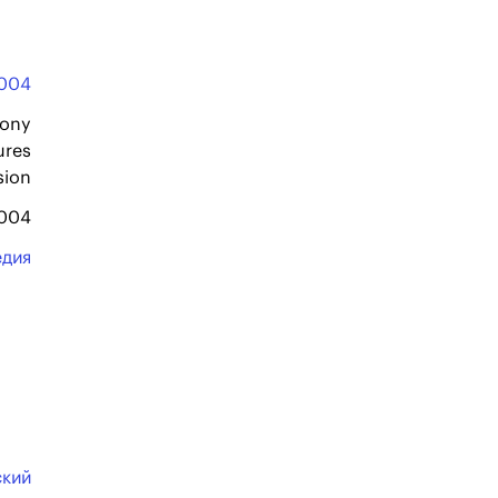
004
Sony
ures
sion
2004
едия
ский