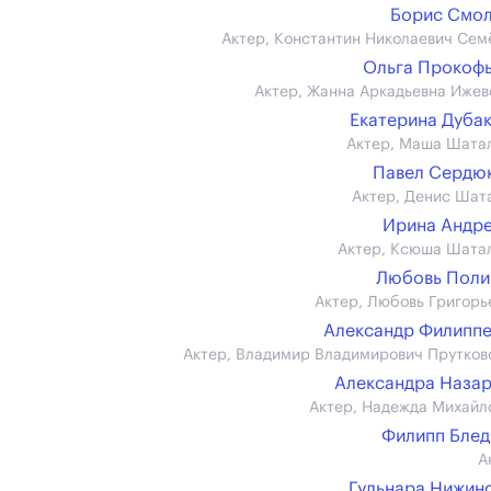
Борис Смо
Актер, Константин Николаевич Сем
Ольга Прокоф
Актер, Жанна Аркадьевна Ижев
Екатерина Дуба
Актер, Маша Шата
Павел Сердюк 
Актер, Денис Шат
Ирина Андр
Актер, Ксюша Шата
Любовь Поли
Актер, Любовь Григорь
Александр Филипп
Актер, Владимир Владимирович Прутков
Александра Наза
Актер, Надежда Михайл
Филипп Бле
А
Гульнара Нижин