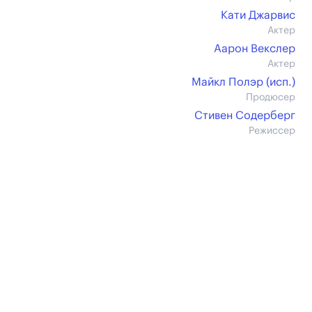
Кати Джарвис
Актер
Аарон Векслер
Актер
Майкл Полэр (иcп.)
Продюсер
Стивен Содерберг
Режиссер