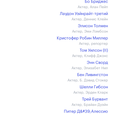
Бо Бриджес
Актер, Алан Пейп
Лаудон Уэйнрайт-третий
Актер, Деннис Клейн
Элисон Толмен
Актер, Эми Лэмбсон
Кристофер Робин Миллер
Актер, репортер
Том Уилсон (II)
Актер, Клифф Джонс
Энн Сворд
Актер, Элизабет Нил
Бен Ливингстон
Актер, Б. Дэвид Стокер
Шелли Гибсон
Актер, Эрден Кларк
Трей Бурвант
Актер, Брайан Дуэйн
Питер Д&#39;Алессио