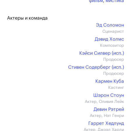
фильм
,
мистика
Актеры и команда
Эд Соломон
Сценарист
Дэвид Холмс
Композитор
Кэйси Силвер (иcп.)
Продюсер
Стивен Содерберг (иcп.)
Продюсер
Кармен Куба
Кастинг
Шэрон Стоун
Актер, Оливия Лейк
Девин Рэтрей
Актер, Нэт Генри
Гаррет Хедлунд
Актер, Джоэл Харли