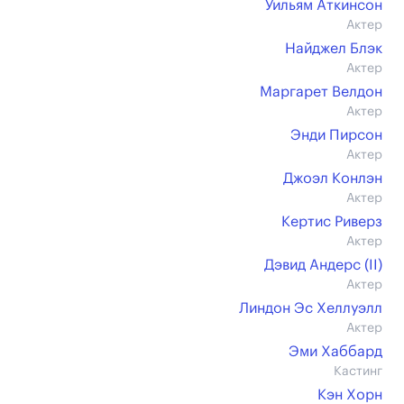
Уильям Аткинсон
Актер
Найджел Блэк
Актер
Маргарет Велдон
Актер
Энди Пирсон
Актер
Джоэл Конлэн
Актер
Кертис Риверз
Актер
Дэвид Андерс (II)
Актер
Линдон Эс Хеллуэлл
Актер
Эми Хаббард
Кастинг
Кэн Хорн