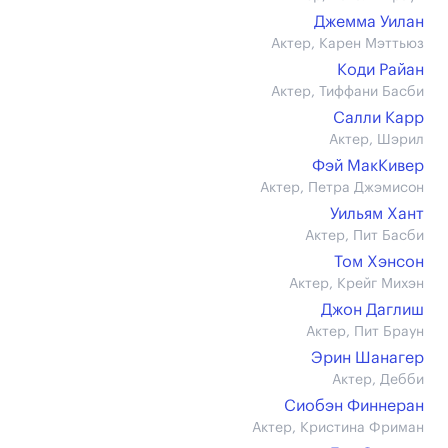
Джемма Уилан
Актер, Карен Мэттьюз
Коди Райан
Актер, Тиффани Басби
Салли Карр
Актер, Шэрил
Фэй МакКивер
Актер, Петра Джэмисон
Уильям Хант
Актер, Пит Басби
Том Хэнсон
Актер, Крейг Михэн
Джон Даглиш
Актер, Пит Браун
Эрин Шанагер
Актер, Дебби
Сиобэн Финнеран
Актер, Кристина Фриман