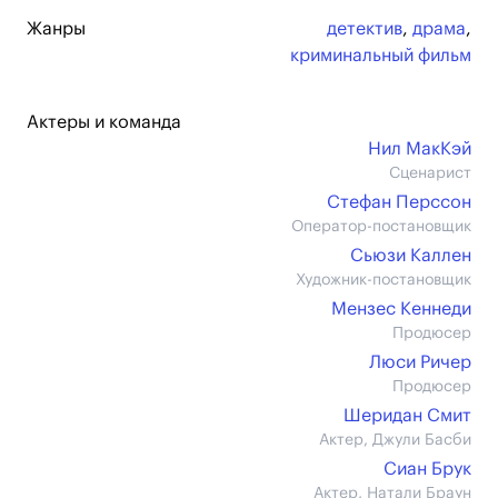
Жанры
детектив
,
драма
,
криминальный фильм
Актеры и команда
Нил МакКэй
Сценарист
Стефан Перссон
Оператор-постановщик
Сьюзи Каллен
Художник-постановщик
Мензес Кеннеди
Продюсер
Люси Ричер
Продюсер
Шеридан Смит
Актер, Джули Басби
Сиан Брук
Актер, Натали Браун