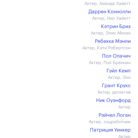
Актер, Аманда Хайетт
Даррен Коннолли
Актер, Нил Хайетт
Кэтрин Бриз
Актер, Элис Михэн
Ребекка Мэнли
Актер, Кэти Робертсон
Пол Опачич
Актер, Пол Бреннан
Гэйл Кемп
Актер, Энн
Грант Крукс
Актер, детектив
Ник Оуэнфорд
Актер
Рэйчел Логан
Актер, соцработник
Патриция Уинкер
Актер