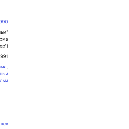
990
льм"
ирма
ер")
1991
ама
,
ьный
льм
юшев