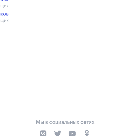
вщик
иков
вщик
Мы в социальных сетях