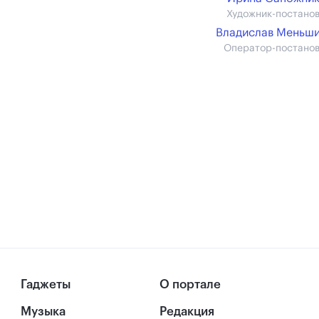
Художник-постано
Владислав Меньш
Оператор-постано
Гаджеты
О портале
Музыка
Редакция