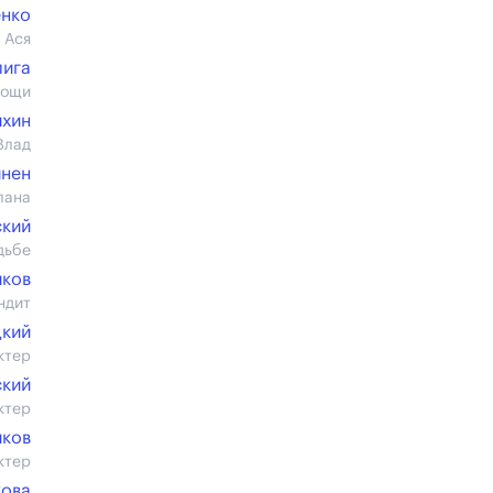
енко
 Ася
лига
мощи
ихин
Влад
йнен
лана
ский
дьбе
иков
ндит
цкий
ктер
ский
ктер
иков
ктер
кова