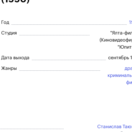
Год
1
Студия
"Ялта-фи
(Киновидеоф
"Юпит
Дата выхода
сентябрь 
Жанры
др
криминал
фи
Станислав Та