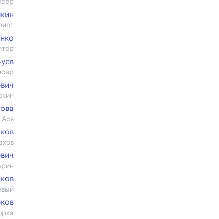
ссер
йкин
рист
енко
итор
Зуев
юсер
евич
окин
рова
 Ася
ков
ахов
евич
арин
нков
евый
еков
орка