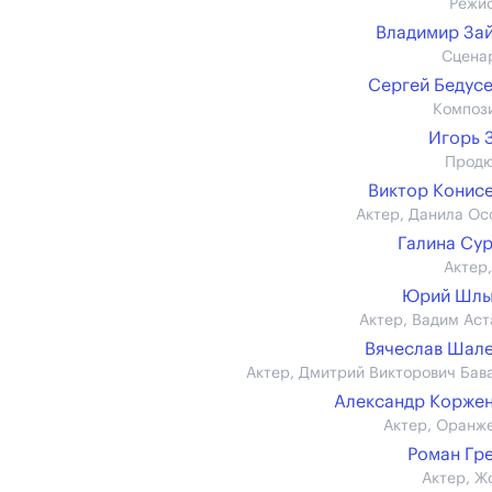
Режи
Владимир За
Сцена
Сергей Бедус
Композ
Игорь 
Прод
Виктор Конис
Актер, Данила Ос
Галина Су
Актер,
Юрий Шлы
Актер, Вадим Аст
Вячеслав Шал
Актер, Дмитрий Викторович Бав
Александр Корже
Актер, Оранж
Роман Гр
Актер, Ж