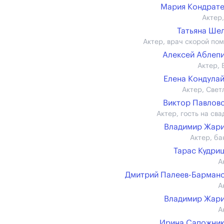
Мария Кондрат
Актер,
Татьяна Ше
Актер, врач скорой по
Алексей Аблеп
Актер, 
Елена Кондула
Актер, Свет
Виктор Павлов
Актер, гость на сва
Владимир Жар
Актер, ба
Тарас Кудри
А
Дмитрий Палеев-Барман
А
Владимир Жар
А
Ирина Сапожни