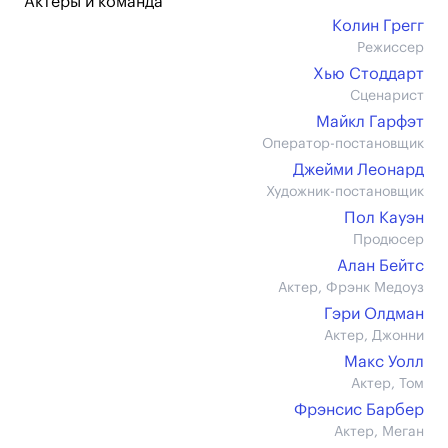
Актеры и команда
Колин Грегг
Режиссер
Хью Стоддарт
Сценарист
Майкл Гарфэт
Оператор-постановщик
Джейми Леонард
Художник-постановщик
Пол Кауэн
Продюсер
Алан Бейтс
Актер, Фрэнк Медоуз
Гэри Олдман
Актер, Джонни
Макс Уолл
Актер, Том
Фрэнсис Барбер
Актер, Меган